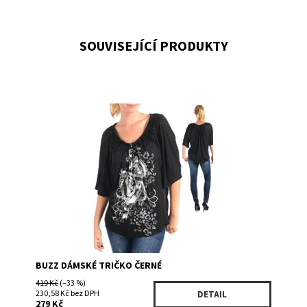
SOUVISEJÍCÍ PRODUKTY
Dostupnost:
Na dotaz
Kód:
T1058XBK
Značka:
BUZZ
BUZZ DÁMSKÉ TRIČKO ČERNÉ
419 Kč
(–33 %)
230,58 Kč bez DPH
DETAIL
279 Kč