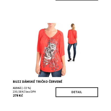
Dostupnost:
Skladem 1
Kód:
T1058XRD
Značka:
BUZZ
BUZZ DÁMSKÉ TRIČKO ČERVENÉ
419 Kč
(–33 %)
230,58 Kč bez DPH
DETAIL
279 Kč