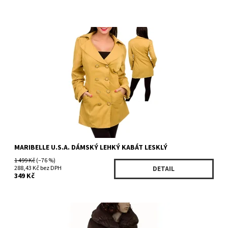
Dostupnost:
Skladem 1 ks
Kód:
PJ5766YM
Značka:
MARIBELLE U.S.A.
MARIBELLE U.S.A. DÁMSKÝ LEHKÝ KABÁT LESKLÝ
1 499 Kč
(–76 %)
288,43 Kč bez DPH
DETAIL
349 Kč
Dostupnost:
Skladem