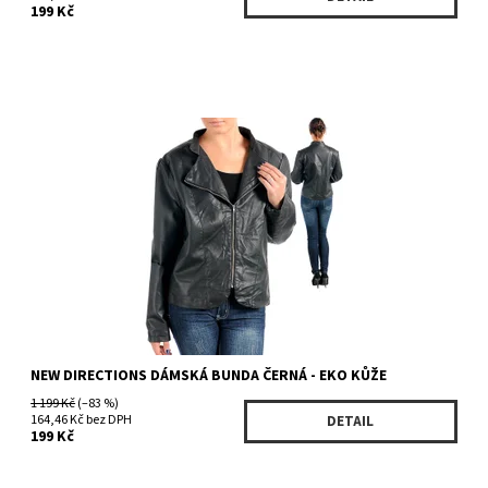
199 Kč
Dostupnost:
Skladem 1 ks
Kód:
W7899540NDBK
Značka:
NEW DIRECTIONS
NEW DIRECTIONS DÁMSKÁ BUNDA ČERNÁ - EKO KŮŽE
1 199 Kč
(–83 %)
164,46 Kč bez DPH
DETAIL
199 Kč