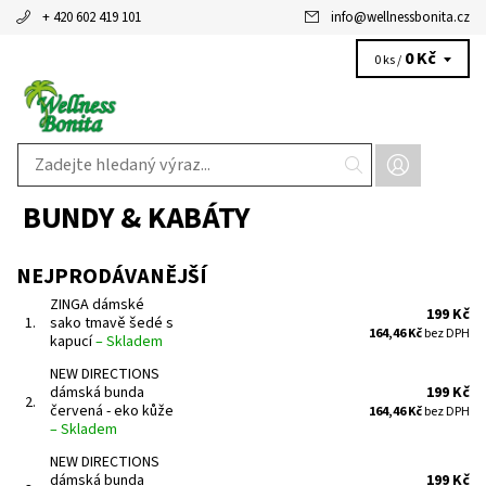
+ 420 602 419 101
info
@
wellnessbonita.cz
0 Kč
0 ks /
BUNDY & KABÁTY
NEJPRODÁVANĚJŠÍ
ZINGA dámské
199 Kč
1.
sako tmavě šedé s
164,46 Kč
bez DPH
kapucí
–
Skladem
NEW DIRECTIONS
dámská bunda
199 Kč
2.
červená - eko kůže
164,46 Kč
bez DPH
–
Skladem
NEW DIRECTIONS
dámská bunda
199 Kč