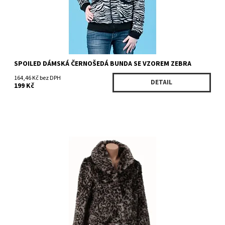
SPOILED DÁMSKÁ ČERNOŠEDÁ BUNDA SE VZOREM ZEBRA
164,46 Kč bez DPH
DETAIL
199 Kč
Dostupnost:
Skladem 1 ks
Kód:
IGJ815BKGE
Značka:
TOSKA