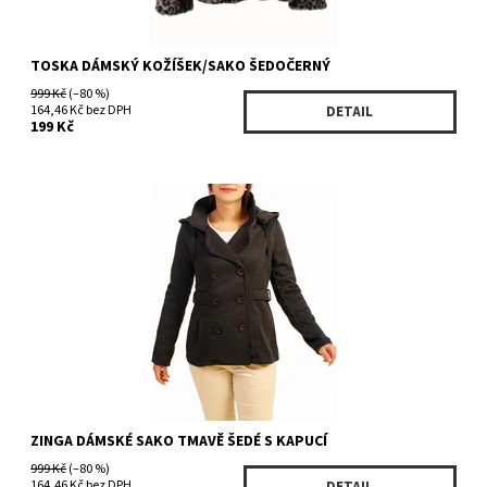
TOSKA DÁMSKÝ KOŽÍŠEK/SAKO ŠEDOČERNÝ
999 Kč
(–80 %)
164,46 Kč bez DPH
DETAIL
199 Kč
Dostupnost:
Skladem
Kód:
WJL633GE/1406
Značka:
ZINGA
ZINGA DÁMSKÉ SAKO TMAVĚ ŠEDÉ S KAPUCÍ
999 Kč
(–80 %)
164,46 Kč bez DPH
DETAIL