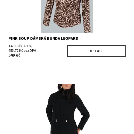
PINK SOUP DÁMSKÁ BUNDA LEOPARD
1 499 Kč
(–63 %)
453,72 Kč bez DPH
DETAIL
549 Kč
Dostupnost:
Skladem 1 ks
Kód:
889MP379BK
Značka:
ELLEN TRACY