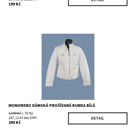
199 Kč
Dostupnost:
Skladem 2 ks
Kód:
119WH/111
Značka:
MONORENO
MONORENO DÁMSKÁ PROŠÍVANÁ BUNDA BÍLÁ
1 299 Kč
(–76 %)
247,11 Kč bez DPH
DETAIL
299 Kč