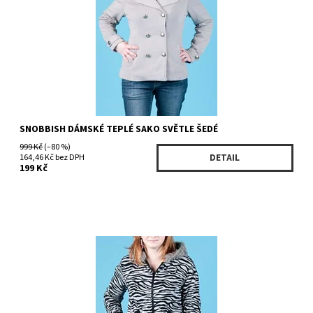
Značka:
Snobbish
SNOBBISH DÁMSKÉ TEPLÉ SAKO SVĚTLE ŠEDÉ
999 Kč
(–80 %)
164,46 Kč bez DPH
DETAIL
199 Kč
Dostupnost:
Skladem 1 ks
Kód:
D1254C3250
Značka:
Spoiled