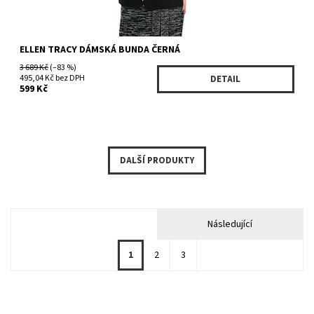
ELLEN TRACY DÁMSKÁ BUNDA ČERNÁ
3 689 Kč
(–83 %)
495,04 Kč bez DPH
DETAIL
599 Kč
DALŠÍ PRODUKTY
Následující
1
2
3