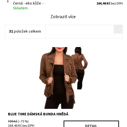
3.
černá - eko kůže
–
164,46 Kč
bez DPH
Skladem
Zobrazit více
31
položek celkem
Dostupnost:
Skladem 1 ks
Kód:
SJ54379BR/1243
Značka:
BLUE TIME
BLUE TIME DÁMSKÁ BUNDA HNĚDÁ
799 Kč
(–75 %)
164,46 Kč bez DPH
DETAIL