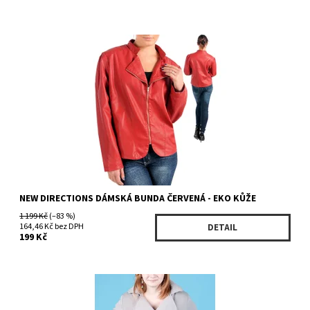
Dostupnost:
Skladem 1 ks
Kód:
W7899540NDRD
Značka:
NEW DIRECTIONS
NEW DIRECTIONS DÁMSKÁ BUNDA ČERVENÁ - EKO KŮŽE
1 199 Kč
(–83 %)
164,46 Kč bez DPH
DETAIL
199 Kč
Dostupnost:
Na dotaz
Kód:
121660GT