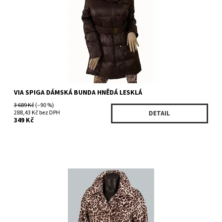
Kód:
51274RBR
Značka:
VIA SPIGA
VIA SPIGA DÁMSKÁ BUNDA HNĚDÁ LESKLÁ
3 689 Kč
(–90 %)
288,43 Kč bez DPH
DETAIL
349 Kč
Dostupnost:
Skladem 1 ks
Kód:
FLC64403
Značka:
PINK SOUP