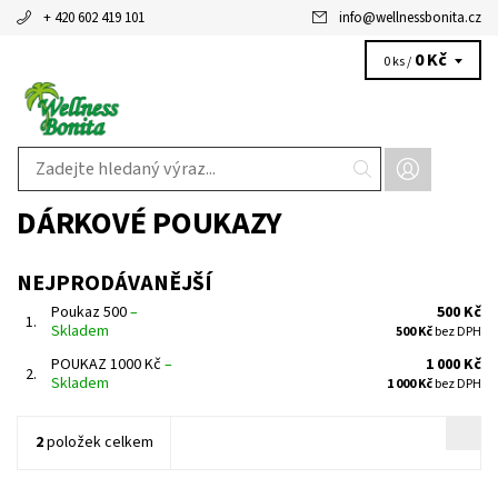
+ 420 602 419 101
info
@
wellnessbonita.cz
0 Kč
0 ks /
DÁRKOVÉ POUKAZY
NEJPRODÁVANĚJŠÍ
Poukaz 500
–
500 Kč
1.
Skladem
500 Kč
bez DPH
POUKAZ 1000 Kč
–
1 000 Kč
2.
Skladem
1 000 Kč
bez DPH
2
položek celkem