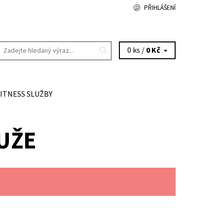
PŘIHLÁŠENÍ
0 ks /
0 Kč
FITNESS SLUŽBY
UŽE