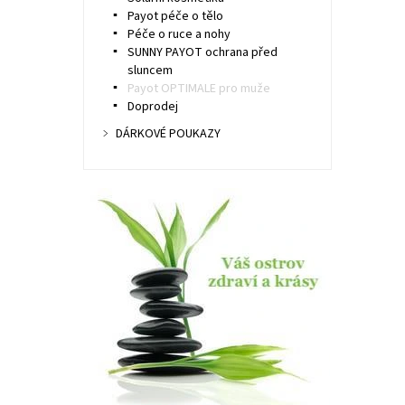
Payot péče o tělo
Péče o ruce a nohy
SUNNY PAYOT ochrana před
sluncem
Payot OPTIMALE pro muže
Doprodej
DÁRKOVÉ POUKAZY