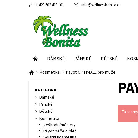
+ 420 602 419 101
info
@
wellnessbonita.cz
DÁMSKÉ
PÁNSKÉ
DĚTSKÉ
KOS
Kosmetika
Payot OPTIMALE pro muže
PA
KATEGORIE
Dámské
Pánské
Dětské
Záznamy 
Kosmetika
Zvýhodněné sety
Payot péče o pleť
Solární kosmetika