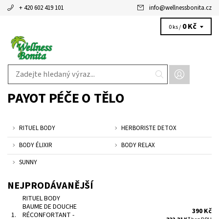
+ 420 602 419 101
info
@
wellnessbonita.cz
0 Kč
0 ks /
PAYOT PÉČE O TĚLO
RITUEL BODY
HERBORISTE DETOX
BODY ÉLIXIR
BODY RELAX
SUNNY
NEJPRODÁVANĚJŠÍ
RITUEL BODY
BAUME DE DOUCHE
390 Kč
1.
RÉCONFORTANT -