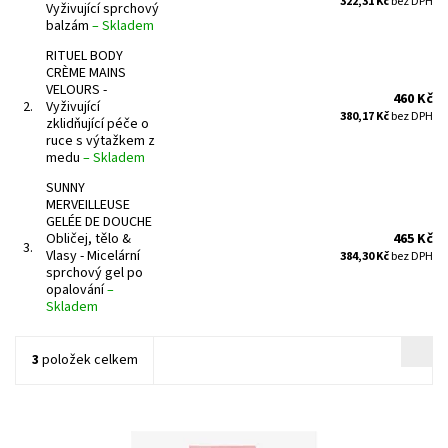
322,31 Kč
bez DPH
Vyživující sprchový
balzám
–
Skladem
RITUEL BODY
CRÈME MAINS
VELOURS -
460 Kč
2.
Vyživující
380,17 Kč
bez DPH
zklidňující péče o
ruce s výtažkem z
medu
–
Skladem
SUNNY
MERVEILLEUSE
GELÉE DE DOUCHE
Obličej, tělo &
465 Kč
3.
Vlasy - Micelární
384,30 Kč
bez DPH
sprchový gel po
opalování
–
Skladem
3
položek celkem