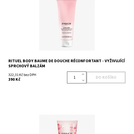
MICELY Tyto jemné povrchové částice zachycují nečistoty pro
hladké, účinné a jemné čištění. EXTRAKT KVĚTNÉHO MEDU Vzácná
aktivní látka s...
Dostupnost:
Skladem >5 ks
Kód:
3851
RITUEL BODY BAUME DE DOUCHE RÉCONFORTANT - VYŽIVUJÍCÍ
SPRCHOVÝ BALZÁM
322,31 Kč bez DPH
390 Kč
Extrakt z květního medu Bambucké máslo Glycerol
Dostupnost:
Skladem >5 ks
Kód:
3842