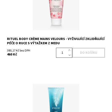
Značka:
Payot
RITUEL BODY CRÈME MAINS VELOURS - VYŽIVUJÍCÍ ZKLIDŇUJÍCÍ
PÉČE O RUCE S VÝTAŽKEM Z MEDU
380,17 Kč bez DPH
460 Kč
SUBLIME TAN COMPLEX Extrakt růže šípkové Koktejl
nenasycených mastných kyselin zjemňuje pokožku. Antioxidační
účinky. Micelly Jemně...
Dostupnost:
Skladem 1 ks
Kód:
3824