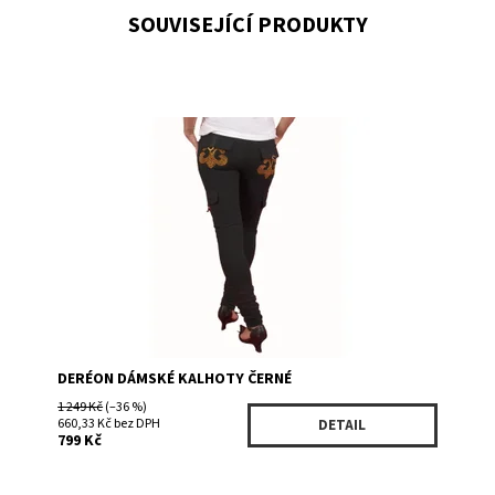
SOUVISEJÍCÍ PRODUKTY
Dostupnost:
Skladem 1
Kód:
D101813DPBK
Značka:
Deréon by Beyoncé
DERÉON DÁMSKÉ KALHOTY ČERNÉ
1 249 Kč
(–36 %)
660,33 Kč bez DPH
DETAIL
799 Kč