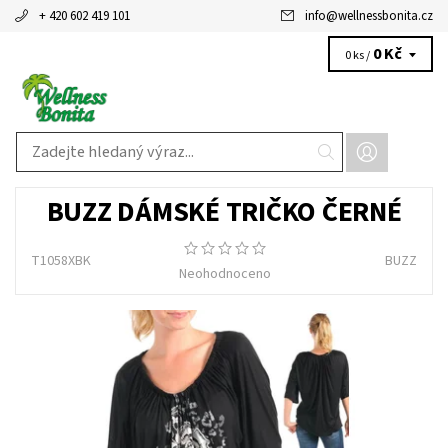
+ 420 602 419 101
info
@
wellnessbonita.cz
0 Kč
0 ks /
BUZZ DÁMSKÉ TRIČKO ČERNÉ
T1058XBK
BUZZ
Neohodnoceno