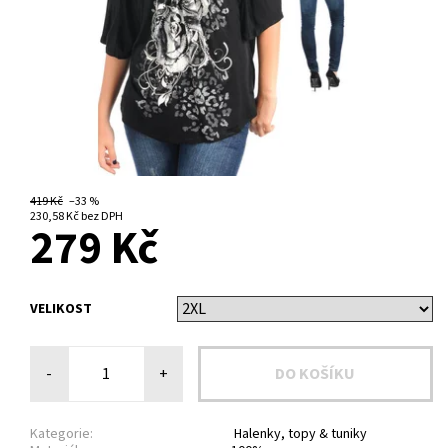
419 Kč
–33 %
NA DOTAZ
230,58 Kč bez DPH
279 Kč
VELIKOST
-
+
Kategorie:
Halenky, topy & tuniky