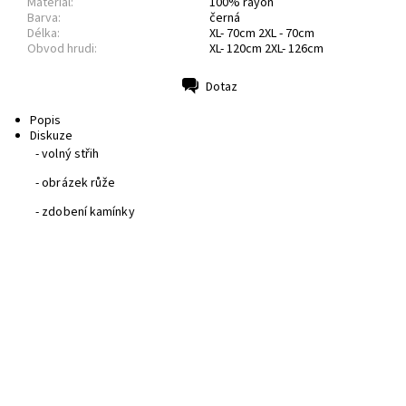
Materiál:
100% rayon
Barva:
černá
Délka:
XL- 70cm 2XL - 70cm
Obvod hrudi:
XL- 120cm 2XL- 126cm
Dotaz
Tisk
Popis
Diskuze
- volný střih
- obrázek růže
- zdobení kamínky