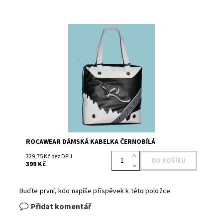
Dostupnost:
Skladem 4
Kód:
RB4823WHBK
Značka:
Rocawear
ROCAWEAR DÁMSKÁ KABELKA ČERNOBÍLÁ
329,75 Kč bez DPH
399 Kč
Buďte první, kdo napíše příspěvek k této položce.
Přidat komentář