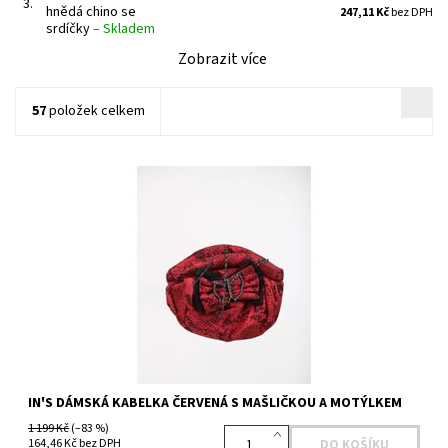
3.
hnědá chino se
247,11 Kč
bez DPH
srdíčky
–
Skladem
Zobrazit více
57
položek celkem
Dostupnost:
Skladem 1 ks
Kód:
435822100RD
Značka:
IN'S
IN'S DÁMSKÁ KABELKA ČERVENÁ S MAŠLIČKOU A MOTÝLKEM
1 199 Kč
(–83 %)
164,46 Kč bez DPH