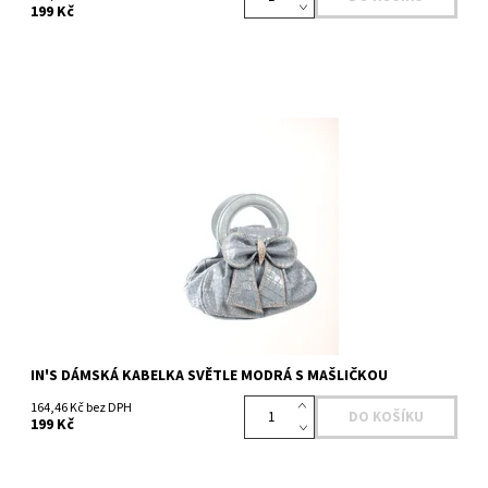
199 Kč
Dostupnost:
Skladem 1 ks
Kód:
436518300BL
Značka:
IN'S
IN'S DÁMSKÁ KABELKA SVĚTLE MODRÁ S MAŠLIČKOU
164,46 Kč bez DPH
199 Kč