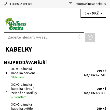
+ 420 602 419 101
info
@
wellnessbonita.cz
0 Kč
0 ks /
KABELKY
NEJPRODÁVANĚJŠÍ
XOXO dámská
299 Kč
1.
kabelka červená
–
247,11 Kč
bez DPH
Skladem
XOXO dámská
kabelka olivově
299 Kč
2.
zelená se srdíčky
247,11 Kč
bez DPH
–
Skladem
XOXO dámská
kabelka světle
299 Kč