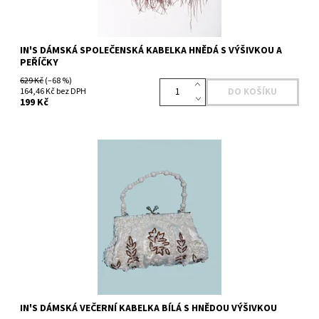
IN'S DÁMSKÁ SPOLEČENSKÁ KABELKA HNĚDÁ S VÝŠIVKOU A
PEŘÍČKY
629 Kč
(–68 %)
164,46 Kč bez DPH
199 Kč
Dostupnost:
Na dotaz
Kód:
770821WH
Značka:
IN'S
IN'S DÁMSKÁ VEČERNÍ KABELKA BÍLÁ S HNĚDOU VÝŠIVKOU