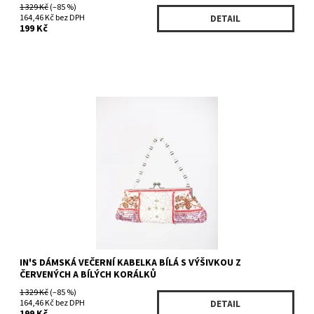
1 329 Kč
(–85 %)
164,46 Kč bez DPH
DETAIL
199 Kč
Dostupnost:
Na dotaz
Kód:
432494900WH
Značka:
IN'S
IN'S DÁMSKÁ VEČERNÍ KABELKA BÍLÁ S VÝŠIVKOU Z
ČERVENÝCH A BÍLÝCH KORÁLKŮ
1 329 Kč
(–85 %)
164,46 Kč bez DPH
DETAIL