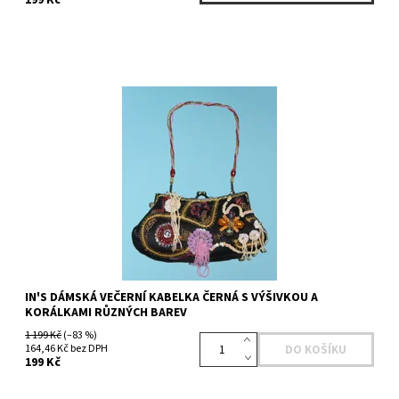
199 Kč
Dostupnost:
Skladem 1 ks
Kód:
433275910BK
Značka:
IN'S
IN'S DÁMSKÁ VEČERNÍ KABELKA ČERNÁ S VÝŠIVKOU A
KORÁLKAMI RŮZNÝCH BAREV
1 199 Kč
(–83 %)
164,46 Kč bez DPH
199 Kč