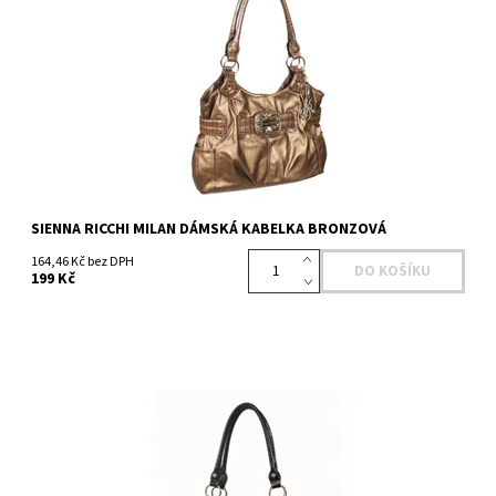
Dostupnost:
Skladem >5 ks
Kód:
SR0110BZ
Značka:
SIENNA RICCHI
SIENNA RICCHI MILAN DÁMSKÁ KABELKA BRONZOVÁ
164,46 Kč bez DPH
199 Kč
Dostupnost:
Na dotaz
Kód:
SR0110BKGE
Značka:
SIENNA RICCHI