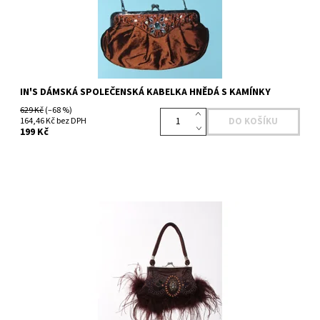
IN'S DÁMSKÁ SPOLEČENSKÁ KABELKA HNĚDÁ S KAMÍNKY
629 Kč
(–68 %)
164,46 Kč bez DPH
199 Kč
Dostupnost:
Skladem 2 ks
Kód:
433042910BC
Značka:
IN'S