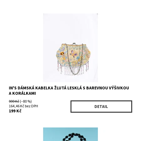
Dostupnost:
Na dotaz
Kód:
777569YW
Značka:
IN'S
IN'S DÁMSKÁ KABELKA ŽLUTÁ LESKLÁ S BAREVNOU VÝŠIVKOU
A KORÁLKAMI
999 Kč
(–80 %)
164,46 Kč bez DPH
DETAIL
199 Kč
Dostupnost:
Skladem 1 ks