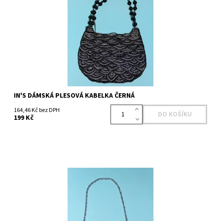
Kód:
431397900BK
Značka:
IN'S
IN'S DÁMSKÁ PLESOVÁ KABELKA ČERNÁ
164,46 Kč bez DPH
199 Kč
Dostupnost:
Skladem 1 ks
Kód:
432760800BR
Značka:
IN'S