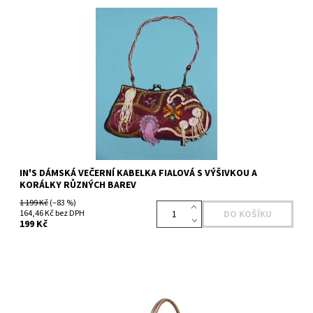
Dostupnost:
Skladem 1 ks
Kód:
433275100PK
Značka:
IN'S
IN'S DÁMSKÁ VEČERNÍ KABELKA FIALOVÁ S VÝŠIVKOU A
KORÁLKY RŮZNÝCH BAREV
1 199 Kč
(–83 %)
164,46 Kč bez DPH
199 Kč