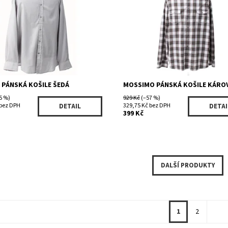
212GE
Kód:
822BKWHGR
LONDON
Značka:
MOSSIMO
PÁNSKÁ KOŠILE ŠEDÁ
MOSSIMO PÁNSKÁ KOŠILE KÁRO
5 %)
929 Kč
(–57 %)
 bez DPH
329,75 Kč bez DPH
DETAIL
DETAI
399 Kč
DALŠÍ PRODUKTY
1
2