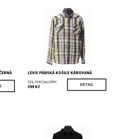
Dostupnost:
Skladem 1 ks
Kód:
3LYLW207BKYW
Značka:
LEVIS
ČERNÁ
LEVIS PÁNSKÁ KOŠILE KÁROVANÁ
329,75 Kč bez DPH
DETAIL
L
399 Kč
Dostupnost:
Skladem 2 ks