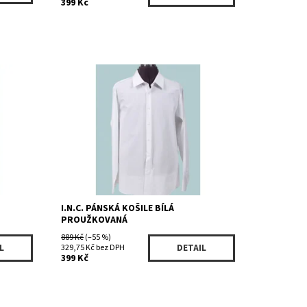
399 Kč
Dostupnost:
Skladem 1 ks
Kód:
622WH
Značka:
I.N.C.
I.N.C. PÁNSKÁ KOŠILE BÍLÁ
PROUŽKOVANÁ
889 Kč
(–55 %)
329,75 Kč bez DPH
L
DETAIL
399 Kč