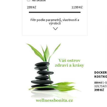
Na skladě
299
Kč
1199
Kč
Filtr podle parametrů, vlastností a
výrobců
Dostupn
Kód:
Značka:
DOCKER
KOSTKO
889 Kč
(–5
329,75 Kč
399 Kč