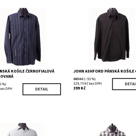
ost:
Skladem 1 ks
Dostupnost:
Skladem 1 ks
622BKPR
Kód:
622CBK
I.N.C.
Značka:
JOHN ASHFORD
PÁNSKÁ KOŠILE ČERNOFIALOVÁ
JOHN ASHFORD PÁNSKÁ KOŠILE 
OVANÁ
889 Kč
(–55 %)
329,75 Kč bez DPH
DETAI
5 %)
399 Kč
 bez DPH
DETAIL
ost:
Skladem 1 ks
Dostupnost:
Skladem 1 ks