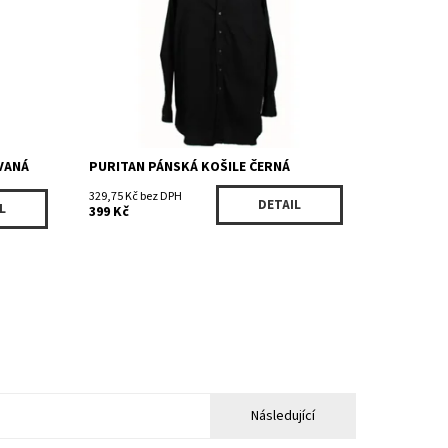
Kód:
956CBK
Značka:
Puritan
VANÁ
PURITAN PÁNSKÁ KOŠILE ČERNÁ
329,75 Kč bez DPH
DETAIL
L
399 Kč
Následující