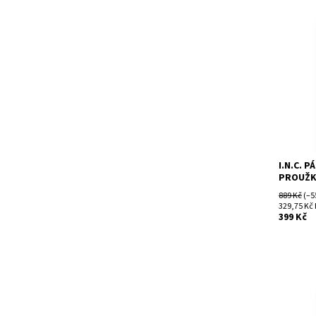
Dostupn
Kód:
Značka:
I.N.C. 
PROUŽK
889 Kč
(–5
329,75 Kč
399 Kč
Dostupn