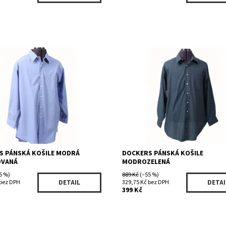
ost:
Skladem 1 ks
Dostupnost:
Skladem 1 ks
732BL
Kód:
15481BLGR
Dockers
Značka:
Dockers
S PÁNSKÁ KOŠILE MODRÁ
DOCKERS PÁNSKÁ KOŠILE
VANÁ
MODROZELENÁ
5 %)
889 Kč
(–55 %)
 bez DPH
329,75 Kč bez DPH
DETAIL
DETAI
399 Kč