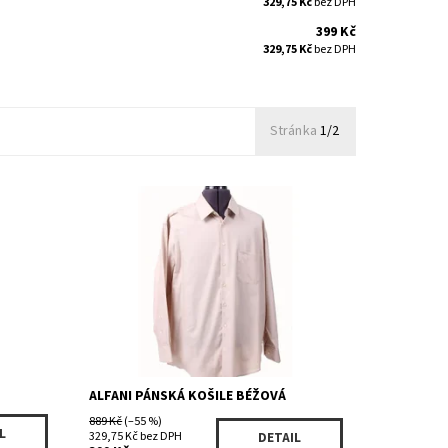
329,75 Kč
bez DPH
399 Kč
329,75 Kč
bez DPH
Stránka
1/2
Dostupnost:
Skladem 1 ks
Kód:
622CBE
Značka:
ALFANI
ALFANI PÁNSKÁ KOŠILE BÉŽOVÁ
889 Kč
(–55 %)
L
329,75 Kč bez DPH
DETAIL