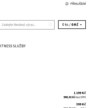
PŘIHLÁŠENÍ
0 ks /
0 Kč
FITNESS SLUŽBY
1 199 Kč
990,91 Kč
bez DPH
399 Kč