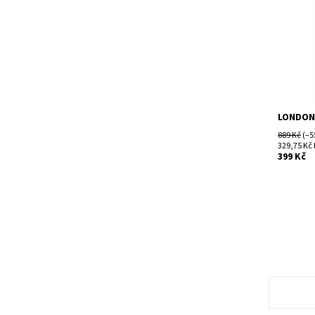
Kód:
Značka:
LONDON 
889 Kč
(–5
329,75 Kč
399 Kč