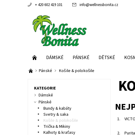
+ 420 602 419 101
info
@
wellnessbonita.cz
DÁMSKÉ
PÁNSKÉ
DĚTSKÉ
KOS
Pánské
Košile & polokošile
KO
KATEGORIE
Dámské
Pánské
NEJ
Bundy & kabáty
Svetry & saka
1.
VICTO
Košile & polokošile
Trička & Mikiny
Kalhoty & kraťasy
2.
Purit