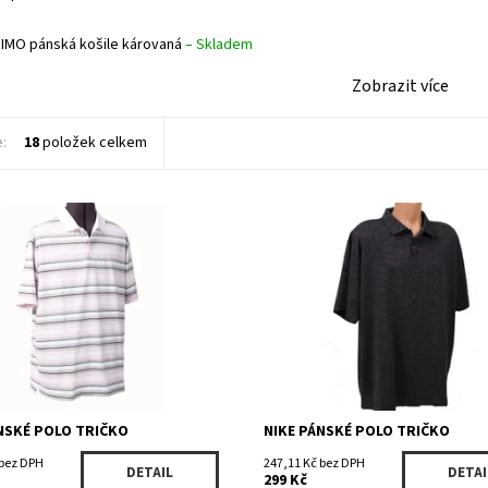
MO pánská košile károvaná
–
Skladem
Zobrazit více
e:
18
položek celkem
ost:
Skladem 1 ks
Dostupnost:
Skladem 1 ks
456556WH
Kód:
417502GEBK
NIKE
Značka:
NIKE
NSKÉ POLO TRIČKO
NIKE PÁNSKÉ POLO TRIČKO
 bez DPH
247,11 Kč bez DPH
DETAIL
DETAI
299 Kč