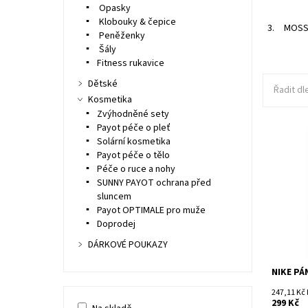
Opasky
Klobouky & čepice
3.
MOSSI
Peněženky
Šály
Fitness rukavice
Dětské
Řadit dl
Kosmetika
Zvýhodněné sety
Payot péče o pleť
Solární kosmetika
Dostupn
Payot péče o tělo
Kód:
Péče o ruce a nohy
Značka:
SUNNY PAYOT ochrana před
sluncem
Payot OPTIMALE pro muže
Doprodej
DÁRKOVÉ POUKAZY
NIKE PÁ
247,11 Kč
299 Kč