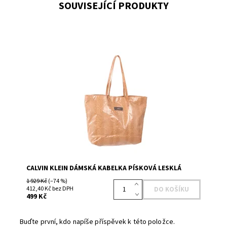
SOUVISEJÍCÍ PRODUKTY
Dostupnost:
Skladem 3
Kód:
CCHCJ068YS
Značka:
CALVIN KLEIN
CALVIN KLEIN DÁMSKÁ KABELKA PÍSKOVÁ LESKLÁ
1 929 Kč
(–74 %)
412,40 Kč bez DPH
499 Kč
Buďte první, kdo napíše příspěvek k této položce.