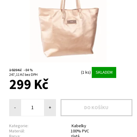
1 929 Kč
–84 %
(1 ks)
SKLADEM
247,11 Kč bez DPH
299 Kč
-
+
Kategorie:
Kabelky
Materiál:
100% PVC
Barva:
zlatá