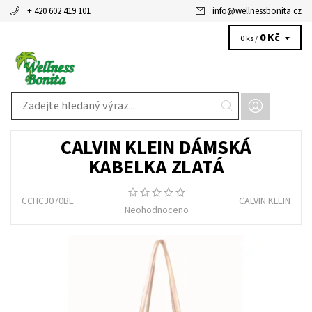
+ 420 602 419 101
info
@
wellnessbonita.cz
0 Kč
0 ks /
CALVIN KLEIN DÁMSKÁ
KABELKA ZLATÁ
CCHCJ070BE
CALVIN KLEIN
Neohodnoceno