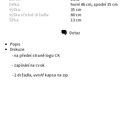
Délka:
horní 46 cm, spodní 35 cm
Výška:
35 cm
Výška včetně držadla:
60 cm
Šířka:
13 cm
Dotaz
Tisk
Popis
Diskuze
- na přední straně logo CK
- zapínání na cvok
- 2 držadla, uvnitř kapsa na zip