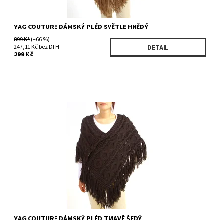
YAG COUTURE DÁMSKÝ PLÉD SVĚTLE HNĚDÝ
899 Kč
(–66 %)
247,11 Kč bez DPH
DETAIL
299 Kč
Dostupnost:
Skladem 4 ks
Kód:
2252/ONE
Značka:
Yag couture
YAG COUTURE DÁMSKÝ PLÉD TMAVĚ ŠEDÝ