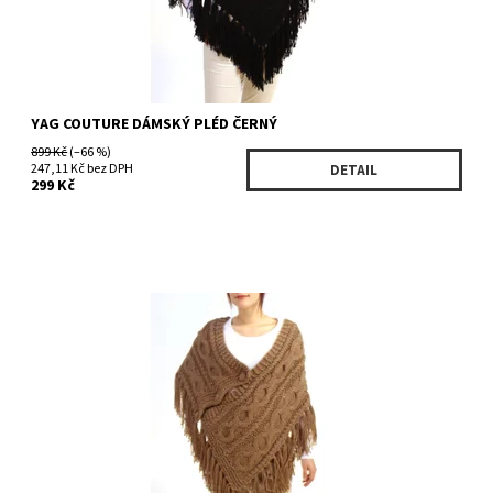
YAG COUTURE DÁMSKÝ PLÉD ČERNÝ
899 Kč
(–66 %)
247,11 Kč bez DPH
DETAIL
299 Kč
Dostupnost:
Skladem 2 ks
Kód:
2249/ONE
Značka:
Yag couture