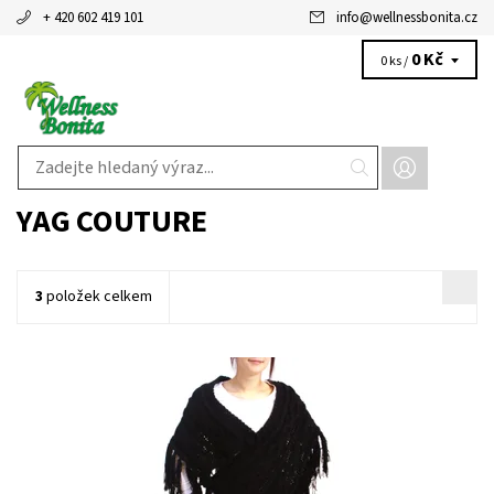
+ 420 602 419 101
info
@
wellnessbonita.cz
0 Kč
0 ks /
YAG COUTURE
3
položek celkem
Dostupnost:
Skladem 1 ks
Kód:
2246/ONE
Značka:
Yag couture