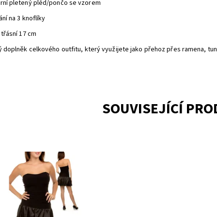
rní pletený pléd/pončo se vzorem
ání na 3 knoflíky
 třásní 17 cm
ý doplněk celkového outfitu, který využijete jako přehoz přes ramena, tun
SOUVISEJÍCÍ PR
upnost:
Skladem 2
7D650BK/718
ka:
NINA PIU USA