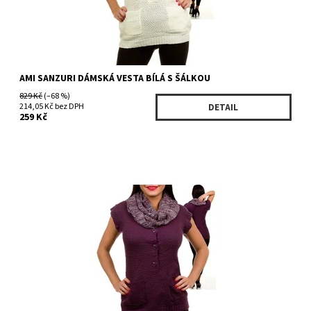
AMI SANZURI DÁMSKÁ VESTA BÍLÁ S ŠÁLKOU
829 Kč
(–68 %)
214,05 Kč bez DPH
DETAIL
259 Kč
Dostupnost:
Skladem 1 ks
Kód:
122480PR
Značka:
AMI SANZURI