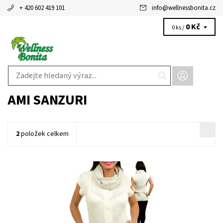
+ 420 602 419 101
info
@
wellnessbonita.cz
0 Kč
0 ks /
AMI SANZURI
2
položek celkem
Dostupnost:
Skladem 1 ks
Kód:
122480WH/118
Značka:
AMI SANZURI