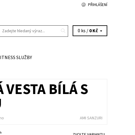
PŘIHLÁŠENÍ
0 ks /
0 Kč
FITNESS SLUŽBY
 VESTA BÍLÁ S
U
no
AMI SANZURI
 %
ZVOLTE VARIANTU