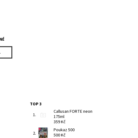
NÉ
L
TOP 3
Callusan FORTE neon
175ml
359 Kč
Poukaz 500
500 Kč