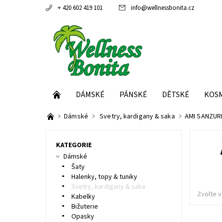
+ 420 602 419 101
info
@
wellnessbonita.cz
DÁMSKÉ
PÁNSKÉ
DĚTSKÉ
KOS
Dámské
Svetry, kardigany & saka
AMI SANZURI
KATEGORIE
Dámské
Šaty
Halenky, topy & tuniky
Svetry, kardigany & saka
Zvolte v
Kabelky
Bižuterie
Opasky