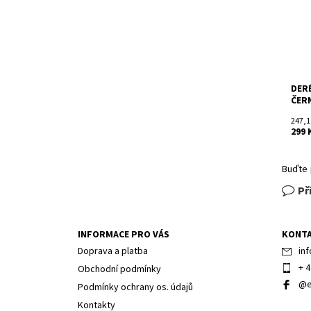
DER
ČER
247,1
299 
Buďte 
Př
INFORMACE PRO VÁS
KONT
Doprava a platba
inf
+ 4
Obchodní podmínky
@e
Podmínky ochrany os. údajů
Kontakty