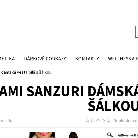
METIKA
DÁRKOVÉ POUKAZY
KONTAKTY
WELLNESS A 
 dámská vesta bílá s šálkou
AMI SANZURI DÁMSKÁ
ŠÁLKO
ariantu
Neohodnoce
829 Kč
–68