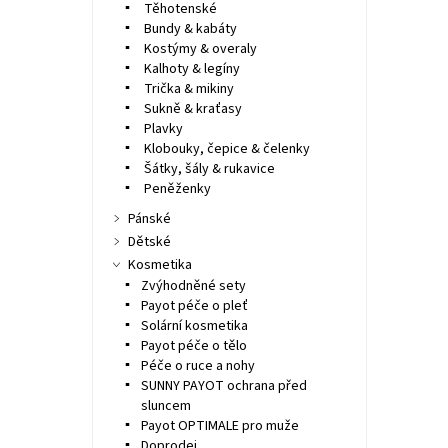
Těhotenské
Bundy & kabáty
Kostýmy & overaly
Kalhoty & legíny
Trička & mikiny
Sukně & kraťasy
Plavky
Klobouky, čepice & čelenky
Šátky, šály & rukavice
Peněženky
Pánské
Dětské
Kosmetika
Zvýhodněné sety
Payot péče o pleť
Solární kosmetika
Payot péče o tělo
Péče o ruce a nohy
SUNNY PAYOT ochrana před
sluncem
Payot OPTIMALE pro muže
Doprodej