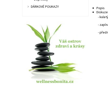
DÁRKOVÉ POUKAZY
Popis
Diskuze
- kulat
- zapín
- předn
Dost
Kód:
Znač