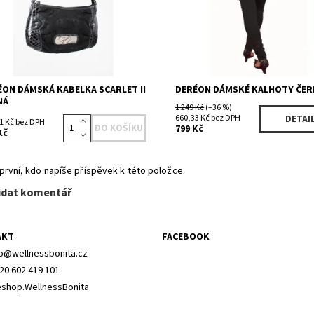
ÉON DÁMSKÁ KABELKA SCARLET II
DERÉON DÁMSKÉ KALHOTY ČER
NÁ
1 249 Kč
(–36 %)
660,33 Kč bez DPH
DETAI
1 Kč bez DPH
799 Kč
Kč
první, kdo napíše příspěvek k této položce.
idat komentář
AKT
FACEBOOK
o
@
wellnessbonita.cz
20 602 419 101
shop.WellnessBonita