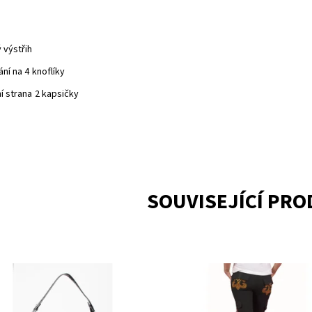
ý výstřih
ání na 4 knoflíky
í strana 2 kapsičky
SOUVISEJÍCÍ PR
upnost:
Skladem 2
Dostupnost:
Skladem 1
DE00035BK
Kód:
D101813DPBK
ka:
Deréon by Beyoncé
Značka:
Deréon by Beyo