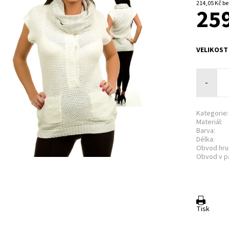
214,0
259
VELIKOST
-
Kategorie:
Materiál:
Barva:
Délka:
Obvod hru
Obvod v p
Tisk