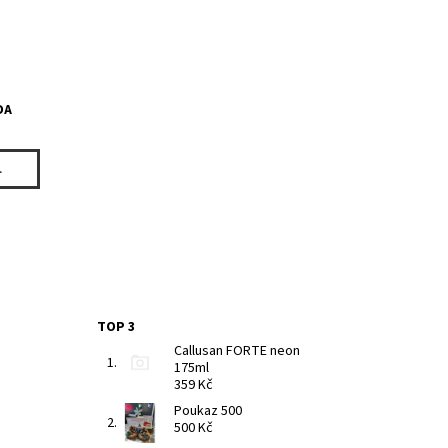
DA
L
TOP 3
Callusan FORTE neon
175ml
359 Kč
Poukaz 500
500 Kč