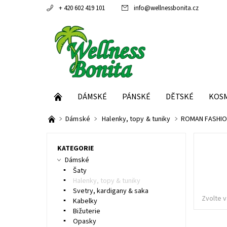
+ 420 602 419 101
info
@
wellnessbonita.cz
DÁMSKÉ
PÁNSKÉ
DĚTSKÉ
KOS
Dámské
Halenky, topy & tuniky
ROMAN FASHIO
KATEGORIE
Dámské
Šaty
Halenky, topy & tuniky
Svetry, kardigany & saka
Zvolte v
Kabelky
Bižuterie
Opasky