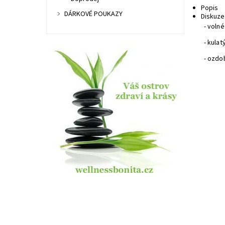
Popis
DÁRKOVÉ POUKAZY
Diskuze
- volné
- kulat
- ozdo
Dost
Kód:
Znač