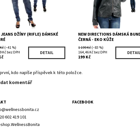
. JEANS DŽÍNY (RIFLE) DÁMSKÉ
NEW DIRECTIONS DÁMSKÁ BUN
RÉ
ČERNÁ - EKO KŮŽE
 Kč
(–41 %)
1 199 Kč
(–83 %)
9 Kč bez DPH
164,46 Kč bez DPH
DETAIL
DETAI
Kč
199 Kč
první, kdo napíše příspěvek k této položce.
idat komentář
AKT
FACEBOOK
o
@
wellnessbonita.cz
20 602 419 101
shop.WellnessBonita