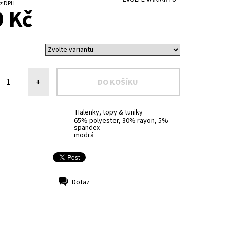
6 Kč bez DPH
 Kč
+
Halenky, topy & tuniky
65% polyester, 30% rayon, 5%
spandex
modrá
Dotaz