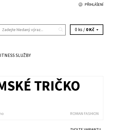
PŘIHLÁŠENÍ
0 ks /
0 Kč
FITNESS SLUŽBY
MSKÉ TRIČKO
no
ROMAN FASHION
ZVOLTE VARIANTU