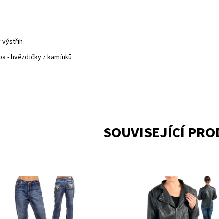
ý výstřih
ba - hvězdičky z kamínků
SOUVISEJÍCÍ PR
upnost:
Skladem 1
Dostupnost:
Skladem 1
BBSO541PM
Kód:
W7899540NDBK
ka:
B. B. JEANS
Značka:
NEW DIRECTIONS