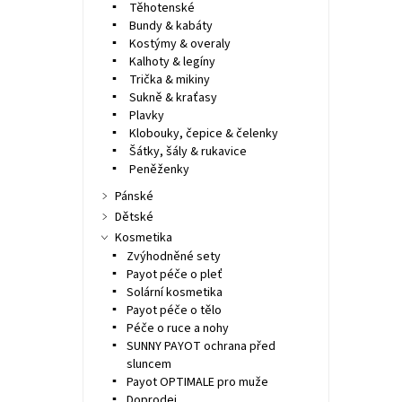
Těhotenské
Bundy & kabáty
Kostýmy & overaly
Kalhoty & legíny
Trička & mikiny
Sukně & kraťasy
Plavky
Klobouky, čepice & čelenky
Šátky, šály & rukavice
Peněženky
Pánské
Dětské
Kosmetika
Zvýhodněné sety
Payot péče o pleť
Solární kosmetika
Payot péče o tělo
Péče o ruce a nohy
SUNNY PAYOT ochrana před
sluncem
Payot OPTIMALE pro muže
Doprodej