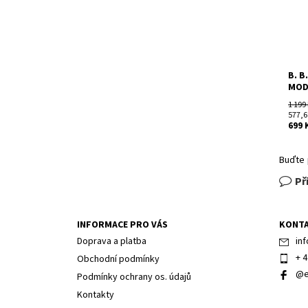
B. B
MOD
1 199
577,6
699 
Buďte 
Př
INFORMACE PRO VÁS
KONT
Doprava a platba
inf
+ 4
Obchodní podmínky
@e
Podmínky ochrany os. údajů
Kontakty