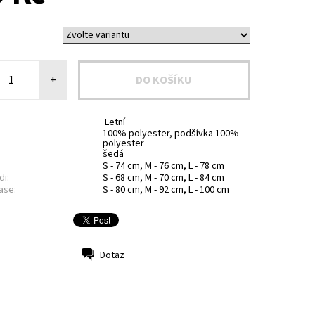
+
Letní
100% polyester, podšívka 100%
polyester
šedá
S - 74 cm, M - 76 cm, L - 78 cm
di:
S - 68 cm, M - 70 cm, L - 84 cm
ase:
S - 80 cm, M - 92 cm, L - 100 cm
Dotaz