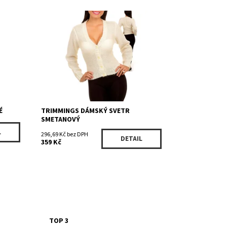
Dostupnost:
Skladem 3
Kód:
28176CR
Značka:
TRIMMINGS
É
TRIMMINGS DÁMSKÝ SVETR
SMETANOVÝ
L
296,69 Kč bez DPH
DETAIL
359 Kč
TOP 3