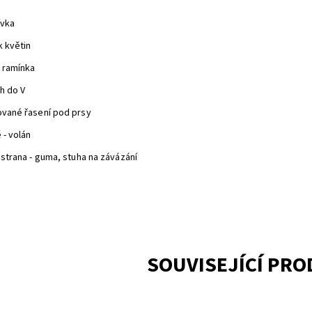
ívka
k květin
á ramínka
ih do V
ované řasení pod prsy
 - volán
 strana - guma, stuha na závázání
SOUVISEJÍCÍ PR