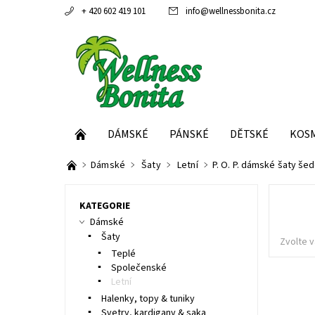
+ 420 602 419 101
info
@
wellnessbonita.cz
DÁMSKÉ
PÁNSKÉ
DĚTSKÉ
KOS
Dámské
Šaty
Letní
P. O. P. dámské šaty še
KATEGORIE
Dámské
Šaty
Zvolte v
Teplé
Společenské
Letní
Halenky, topy & tuniky
Svetry, kardigany & saka