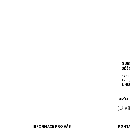
Dost
Kód:
Znač
GUE
BÉŽ
2 799
1 230
1 48
Buďte 
Př
INFORMACE PRO VÁS
KONT