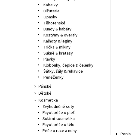
Kabelky
Bižuterie
Opasky
Těhotenské
Bundy & kabáty
Kostýmy & overaly
Kalhoty & legíny
Trička & mikiny
Sukně & kraťasy
Plavky
Klobouky, čepice & čelenky
Šátky, šály & rukavice
Peněženky
Pánské
Dětské
Kosmetika
Zvýhodněné sety
Payot péče o pleť
Solární kosmetika
Payot péče o tělo
Péče o ruce a nohy
Popis