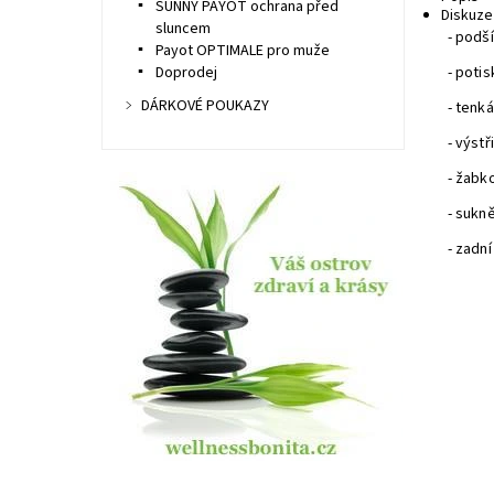
SUNNY PAYOT ochrana před
Diskuze
sluncem
- podš
Payot OPTIMALE pro muže
Doprodej
- potis
DÁRKOVÉ POUKAZY
- tenk
- výstř
- žabk
- sukně
- zadní