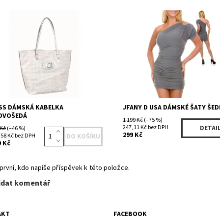
upnost:
Skladem 1
Dostupnost:
Skladem 1
FF349724CR
Kód:
7066GE
ka:
Guess
Značka:
JFANY D USA
SS DÁMSKÁ KABELKA
JFANY D USA DÁMSKÉ ŠATY ŠED
OVOŠEDÁ
1 199 Kč
(–75 %)
247,11 Kč bez DPH
DETAI
 Kč
(–46 %)
299 Kč
,58 Kč bez DPH
9 Kč
první, kdo napíše příspěvek k této položce.
idat komentář
AKT
FACEBOOK