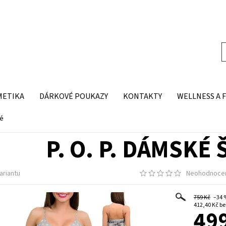
METIKA
DÁRKOVÉ POUKAZY
KONTAKTY
WELLNESS A 
dé
P. O. P. DÁMSKÉ 
ariantu
Neohodnoce
759 Kč
–34
412,4
499