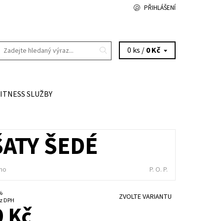
PŘIHLÁŠENÍ
0 ks /
0 Kč
FITNESS SLUŽBY
ŠATY ŠEDÉ
no
P. O. P.
 %
ZVOLTE VARIANTU
0 Kč bez DPH
 Kč