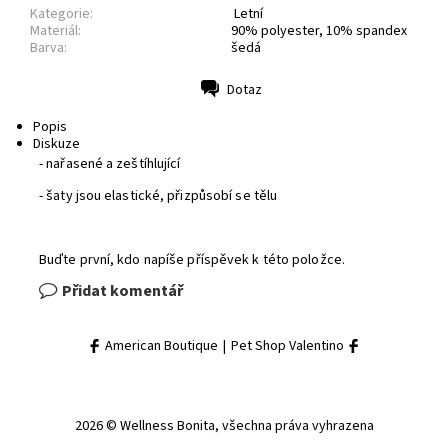
Kategorie:
Letní
Materiál:
90% polyester, 10% spandex
Barva:
šedá
Dotaz
Tisk
Popis
Diskuze
- nařasené a zeštíhlující
- šaty jsou elastické, přizpůsobí se tělu
Buďte první, kdo napíše příspěvek k této položce.
Přidat komentář
American Boutique
|
Pet Shop Valentino
2026 © Wellness Bonita, všechna práva vyhrazena