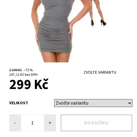
1 199 Kč
–75 %
ZVOLTE VARIANTU
247,11 Kč bez DPH
299 Kč
VELIKOST
-
+