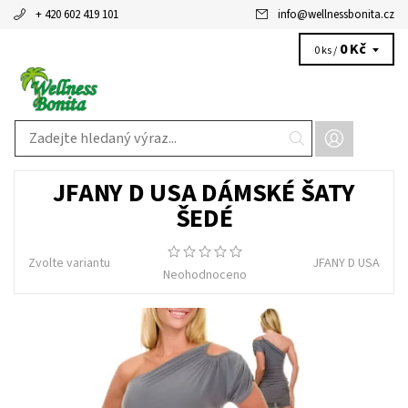
+ 420 602 419 101
info
@
wellnessbonita.cz
0 Kč
0 ks /
JFANY D USA DÁMSKÉ ŠATY
ŠEDÉ
Zvolte variantu
JFANY D USA
Neohodnoceno