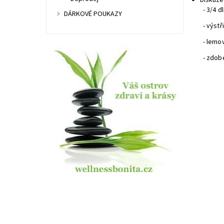
Diskuze
- 3/4 d
DÁRKOVÉ POUKAZY
- výstř
- lemo
- zdob
Dost
Kód:
Znač