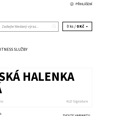
PŘIHLÁŠENÍ
0 ks /
0 Kč
FITNESS SLUŽBY
SKÁ HALENKA
Á
no
KLD Signature
 %
ZVOLTE VARIANTU