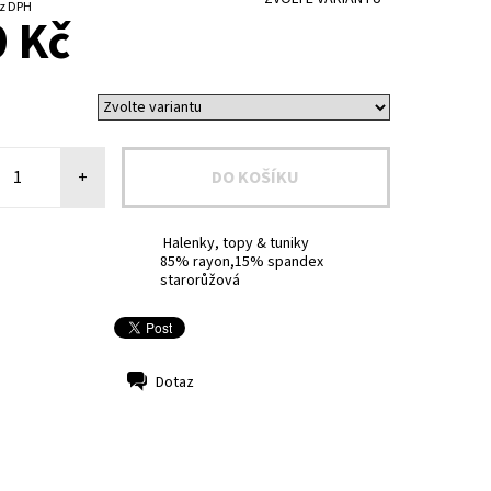
3 Kč bez DPH
 Kč
+
Halenky, topy & tuniky
85% rayon,15% spandex
starorůžová
Dotaz