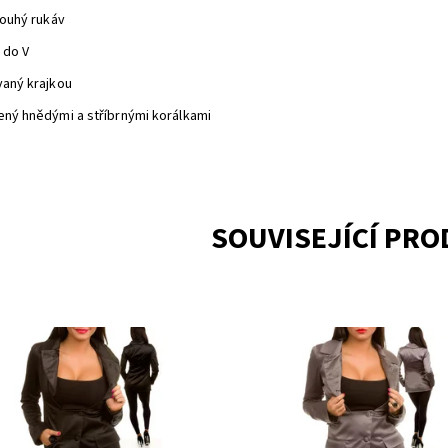
louhý rukáv
i do V
vaný krajkou
ený hnědými a stříbrnými korálkami
SOUVISEJÍCÍ PR
upnost:
Skladem 2
Dostupnost:
Skladem 2
CJ5019BK
Kód:
CJ5019GE/894
ka:
TCEC
Značka:
TCEC