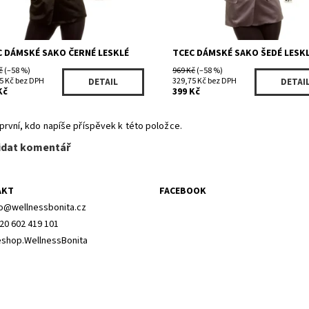
C DÁMSKÉ SAKO ČERNÉ LESKLÉ
TCEC DÁMSKÉ SAKO ŠEDÉ LESK
č
(–58 %)
969 Kč
(–58 %)
5 Kč bez DPH
329,75 Kč bez DPH
DETAIL
DETAI
Kč
399 Kč
první, kdo napíše příspěvek k této položce.
idat komentář
AKT
FACEBOOK
o
@
wellnessbonita.cz
20 602 419 101
shop.WellnessBonita