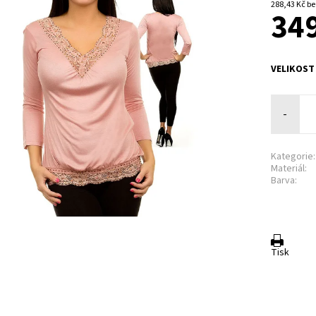
288,4
349
VELIKOST
-
Kategorie:
Materiál:
Barva:
Tisk