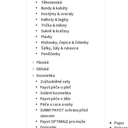
Těhotenské
Bundy & kabáty
Kostýmy & overaly
Kalhoty & legíny
Trička & mikiny
Sukně & kraťasy
Plavky
Klobouky, čepice & čelenky
Šátky, šály & rukavice
Peněženky
Pánské
Dětské
Kosmetika
Zvýhodněné sety
Payot péče o pleť
Solární kosmetika
Payot péče o tělo
Péče o ruce a nohy
SUNNY PAYOT ochrana před
sluncem
Payot OPTIMALE pro muže
Popis
Doprodej