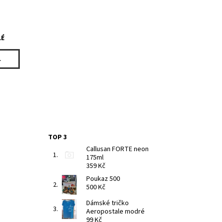
LÉ
L
TOP 3
Callusan FORTE neon
175ml
359 Kč
Poukaz 500
500 Kč
Dámské tričko
Aeropostale modré
99 Kč