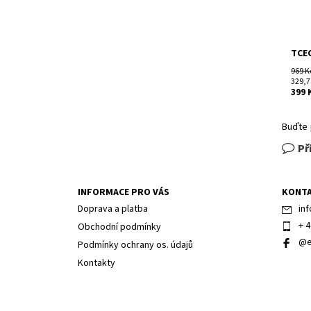
TCE
969 K
329,7
399 
Buďte 
Př
INFORMACE PRO VÁS
KONT
Doprava a platba
inf
+ 4
Obchodní podmínky
@e
Podmínky ochrany os. údajů
Kontakty