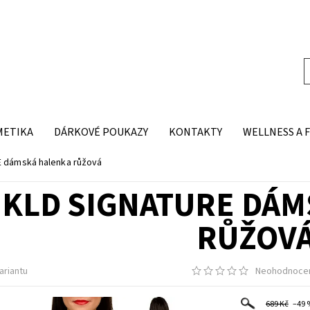
METIKA
DÁRKOVÉ POUKAZY
KONTAKTY
WELLNESS A 
 dámská halenka růžová
KLD SIGNATURE DÁM
RŮŽOV
ariantu
Neohodnoce
689 Kč
–49