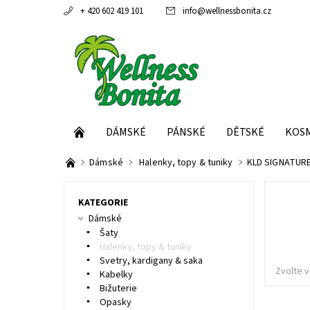
+ 420 602 419 101
info
@
wellnessbonita.cz
DÁMSKÉ
PÁNSKÉ
DĚTSKÉ
KOS
Dámské
Halenky, topy & tuniky
KLD SIGNATURE
KATEGORIE
Dámské
Šaty
Halenky, topy & tuniky
Svetry, kardigany & saka
Zvolte v
Kabelky
Bižuterie
Opasky