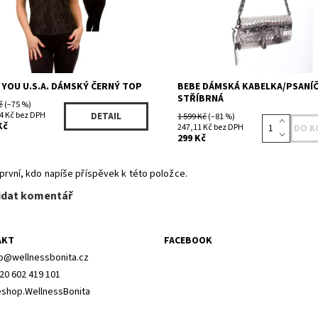
 YOU U.S.A. DÁMSKÝ ČERNÝ TOP
BEBE DÁMSKÁ KABELKA/PSANÍ
STŘÍBRNÁ
č
(–75 %)
4 Kč bez DPH
DETAIL
1 599 Kč
(–81 %)
Kč
247,11 Kč bez DPH
299 Kč
první, kdo napíše příspěvek k této položce.
idat komentář
AKT
FACEBOOK
o
@
wellnessbonita.cz
20 602 419 101
shop.WellnessBonita