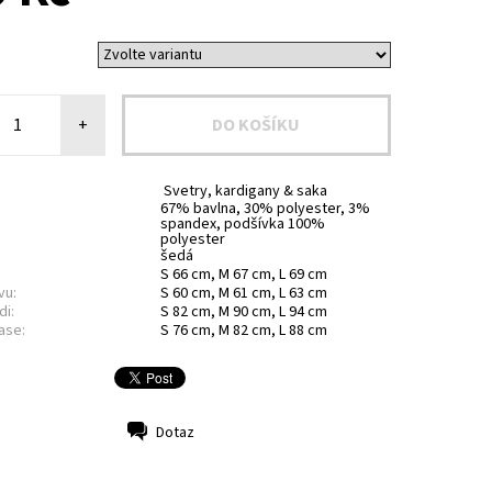
+
Svetry, kardigany & saka
67% bavlna, 30% polyester, 3%
spandex, podšívka 100%
polyester
šedá
S 66 cm, M 67 cm, L 69 cm
vu:
S 60 cm, M 61 cm, L 63 cm
di:
S 82 cm, M 90 cm, L 94 cm
ase:
S 76 cm, M 82 cm, L 88 cm
Dotaz