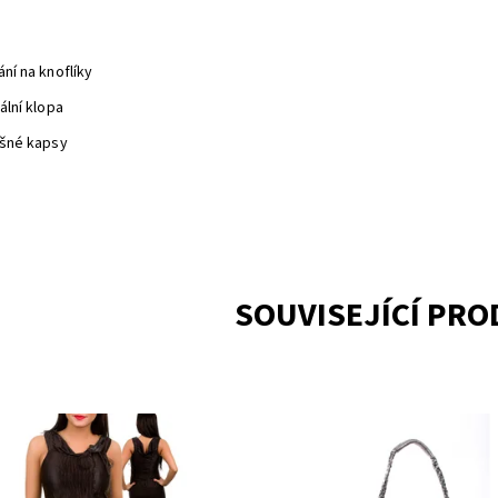
ání na knoflíky
nální klopa
lešné kapsy
SOUVISEJÍCÍ PR
upnost:
Skladem 1
Dostupnost:
Skladem 2
7078BK
Kód:
BBHCJ010SL
ka:
VIVA YOU U.S.A.
Značka:
bebe