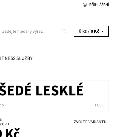
PŘIHLÁŠENÍ
0 ks /
0 Kč
FITNESS SLUŽBY
ŠEDÉ LESKLÉ
no
TCEC
 %
ZVOLTE VARIANTU
5 Kč bez DPH
 Kč