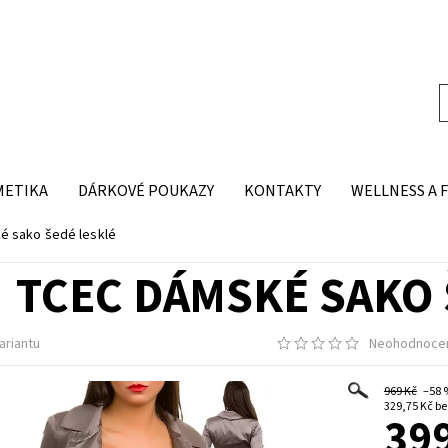
METIKA
DÁRKOVÉ POUKAZY
KONTAKTY
WELLNESS A 
 sako šedé lesklé
TCEC DÁMSKÉ SAKO 
ariantu
Neohodnoce
969 Kč
–58
329,7
399