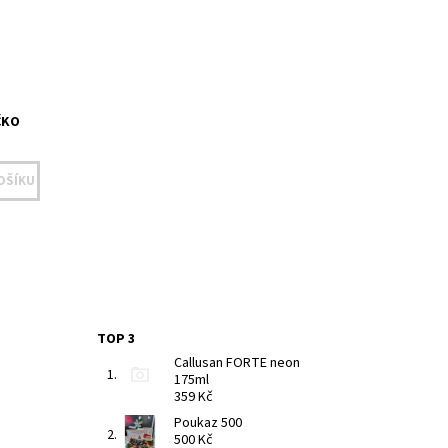
ČKO
TOP 3
Callusan FORTE neon
175ml
359 Kč
Poukaz 500
500 Kč