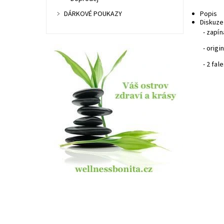
DÁRKOVÉ POUKAZY
Popis
Diskuze
- zapín
- origi
- 2 fa
Dost
Kód:
Znač