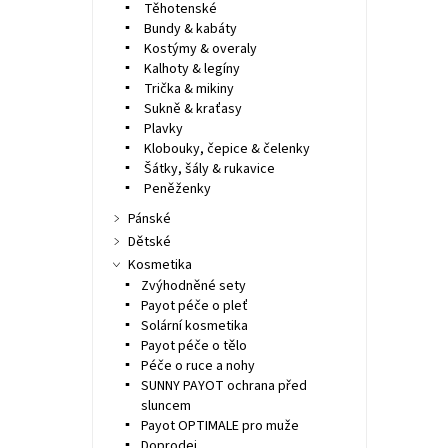
Těhotenské
Bundy & kabáty
Kostýmy & overaly
Kalhoty & legíny
Trička & mikiny
Sukně & kraťasy
Plavky
Klobouky, čepice & čelenky
Šátky, šály & rukavice
Peněženky
Pánské
Dětské
Kosmetika
Zvýhodněné sety
Payot péče o pleť
Solární kosmetika
Payot péče o tělo
Péče o ruce a nohy
SUNNY PAYOT ochrana před
sluncem
Payot OPTIMALE pro muže
Doprodej