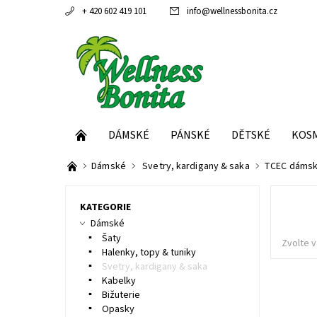
+ 420 602 419 101
info
@
wellnessbonita.cz
DÁMSKÉ
PÁNSKÉ
DĚTSKÉ
KOS
Dámské
Svetry, kardigany & saka
TCEC dámské
KATEGORIE
Dámské
Šaty
Zvolte v
Halenky, topy & tuniky
Svetry, kardigany & saka
Kabelky
Bižuterie
Opasky