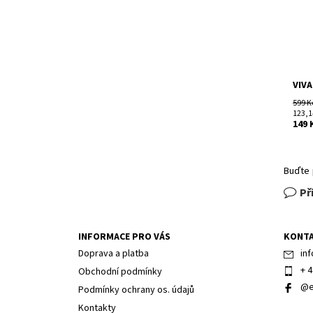
VIVA
599 K
123,1
149 
Buďte 
Př
INFORMACE PRO VÁS
KONT
Doprava a platba
inf
+ 4
Obchodní podmínky
@e
Podmínky ochrany os. údajů
Kontakty