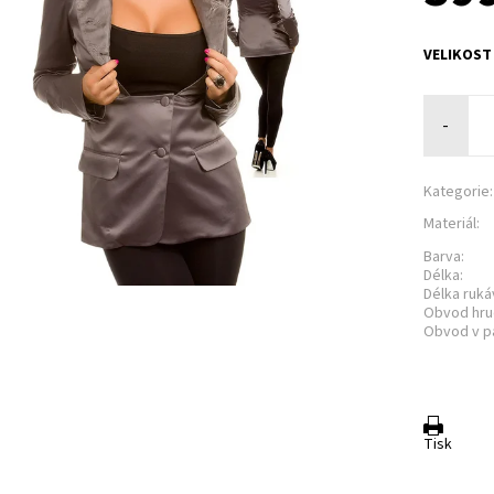
VELIKOST
-
Kategorie:
Materiál:
Barva:
Délka:
Délka ruká
Obvod hru
Obvod v p
Tisk