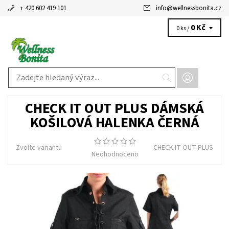
+ 420 602 419 101
info
@
wellnessbonita.cz
0 Kč
0 ks /
CHECK IT OUT PLUS DÁMSKÁ
KOŠILOVÁ HALENKA ČERNÁ
Zvolte variantu
CHECK IT OUT PLUS
Neohodnoceno