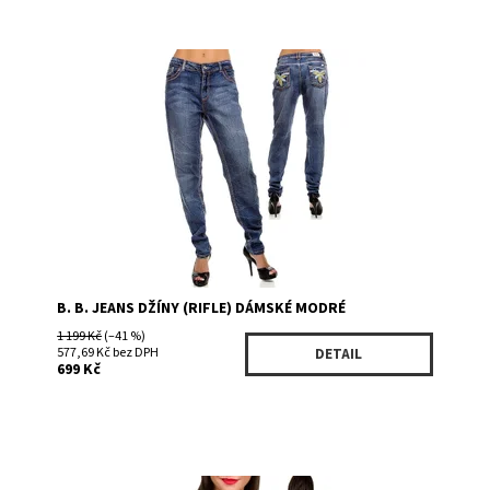
Dostupnost:
Skladem 1
Kód:
BBSO541PM
Značka:
B. B. JEANS
B. B. JEANS DŽÍNY (RIFLE) DÁMSKÉ MODRÉ
1 199 Kč
(–41 %)
577,69 Kč bez DPH
DETAIL
699 Kč