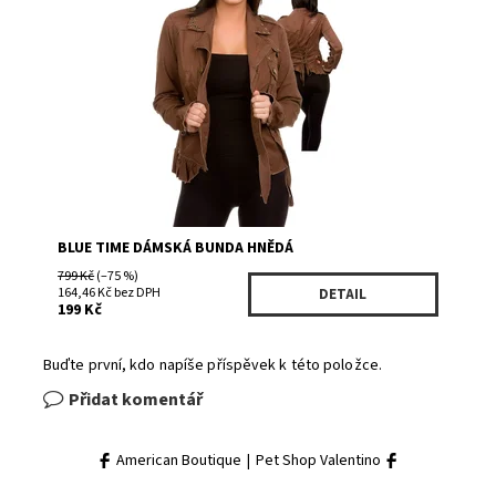
Dostupnost:
Skladem 1
Kód:
SJ54379BR/1243
Značka:
BLUE TIME
BLUE TIME DÁMSKÁ BUNDA HNĚDÁ
799 Kč
(–75 %)
164,46 Kč bez DPH
DETAIL
199 Kč
Buďte první, kdo napíše příspěvek k této položce.
Přidat komentář
American Boutique
|
Pet Shop Valentino