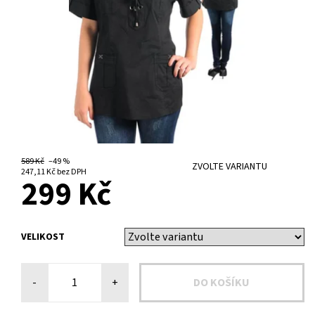
589 Kč
–49 %
ZVOLTE VARIANTU
247,11 Kč bez DPH
299 Kč
VELIKOST
-
+