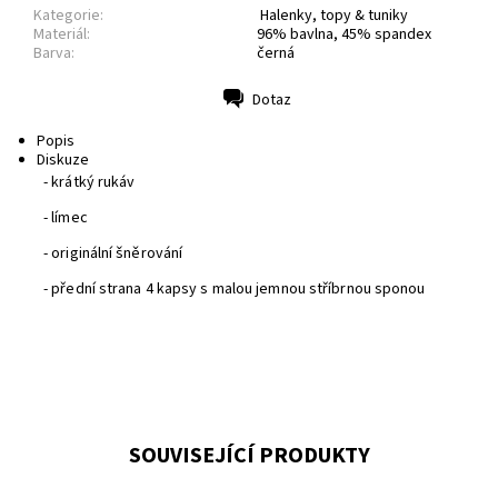
Kategorie:
Halenky, topy & tuniky
Materiál:
96% bavlna, 45% spandex
Barva:
černá
Dotaz
Tisk
Popis
Diskuze
- krátký rukáv
- límec
- originální šněrování
- přední strana 4 kapsy s malou jemnou stříbrnou sponou
SOUVISEJÍCÍ PRODUKTY