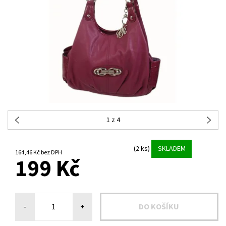
1
z 4
(2 ks)
SKLADEM
164,46 Kč bez DPH
199 Kč
-
+