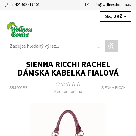
+ 420 602 419 101
info
@
wellnessbonita.cz
0 Kč
0 ks /
SIENNA RICCHI RACHEL
DÁMSKA KABELKA FIALOVÁ
SR5005PR
SIENNA RICCHI
Neohodnoceno