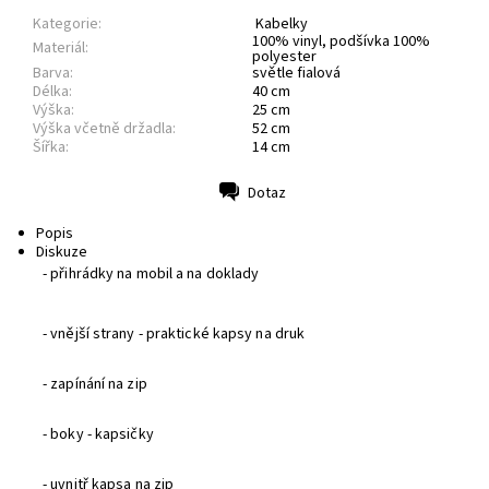
Kategorie:
Kabelky
100% vinyl, podšívka 100%
Materiál:
polyester
Barva:
světle fialová
Délka:
40 cm
Výška:
25 cm
Výška včetně držadla:
52 cm
Šířka:
14 cm
Dotaz
Tisk
Popis
Diskuze
-
přihrádky na
mobil
a
na doklady
-
v
nější strany
- praktické
kapsy na
druk
-
z
apínání na
zip
-
b
oky
-
kapsičky
-
u
vnitř kapsa na zip