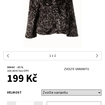
1
z 2
999 Kč
–80 %
ZVOLTE VARIANTU
164,46 Kč bez DPH
199 Kč
VELIKOST