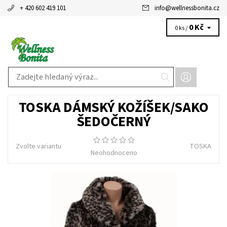
+ 420 602 419 101
info
@
wellnessbonita.cz
0 Kč
0 ks /
TOSKA DÁMSKÝ KOŽÍŠEK/SAKO
ŠEDOČERNÝ
Zvolte variantu
TOSKA
Neohodnoceno