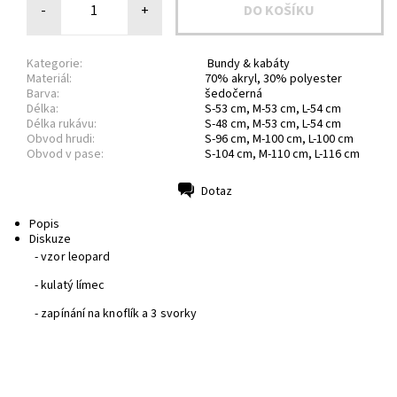
-
+
Kategorie:
Bundy & kabáty
Materiál:
70% akryl, 30% polyester
Barva:
šedočerná
Délka:
S-53 cm, M-53 cm, L-54 cm
Délka rukávu:
S-48 cm, M-53 cm, L-54 cm
Obvod hrudi:
S-96 cm, M-100 cm, L-100 cm
Obvod v pase:
S-104 cm, M-110 cm, L-116 cm
Dotaz
Tisk
Popis
Diskuze
- vzor leopard
- kulatý límec
- zapínání na knoflík a 3 svorky