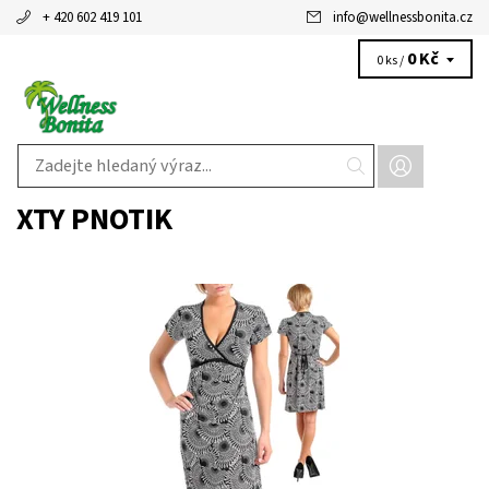
+ 420 602 419 101
info
@
wellnessbonita.cz
0 Kč
0 ks /
XTY PNOTIK
Dostupnost:
Skladem 2 ks
Kód:
FT3DM950
Značka:
XTY PNOTIK