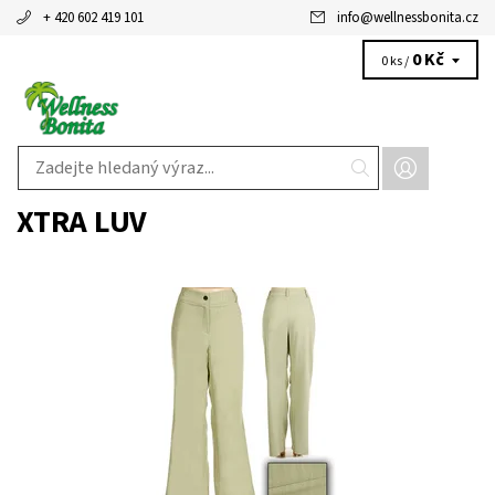
+ 420 602 419 101
info
@
wellnessbonita.cz
0 Kč
0 ks /
XTRA LUV
Dostupnost:
Skladem 2 ks
Kód:
X9001GO
Značka:
Xtra Luv