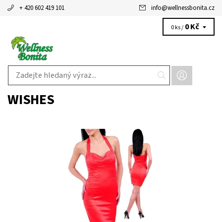
+ 420 602 419 101
info
@
wellnessbonita.cz
0 Kč
0 ks /
WISHES
Dostupnost:
Skladem 1 ks
Kód:
8010058RD
Značka:
Wishes