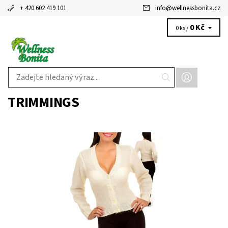
+ 420 602 419 101
info
@
wellnessbonita.cz
0 Kč
0 ks /
TRIMMINGS
Dostupnost:
Skladem 3 ks
Kód:
28176CR
Značka:
TRIMMINGS