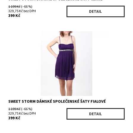
1 199 Kč
(–66 %)
329,75 Kč bez DPH
DETAIL
399 Kč
Dostupnost:
Skladem 1 ks
Kód:
24007PR
Značka:
SWEET STORM
SWEET STORM DÁMSKÉ SPOLEČENSKÉ ŠATY FIALOVÉ
1 199 Kč
(–66 %)
329,75 Kč bez DPH
DETAIL
399 Kč