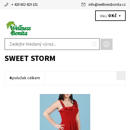
+ 420 602 419 101
info
@
wellnessbonita.cz
0 Kč
0 ks /
SWEET STORM
4
položek celkem
Dostupnost:
Skladem 1 ks
Kód:
25009RD
Značka:
SWEET STORM