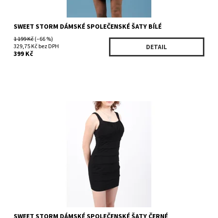
SWEET STORM DÁMSKÉ SPOLEČENSKÉ ŠATY BÍLÉ
1 199 Kč
(–66 %)
329,75 Kč bez DPH
DETAIL
399 Kč
Dostupnost:
Skladem 1 ks
Kód:
26584BK
Značka:
SWEET STORM
SWEET STORM DÁMSKÉ SPOLEČENSKÉ ŠATY ČERNÉ