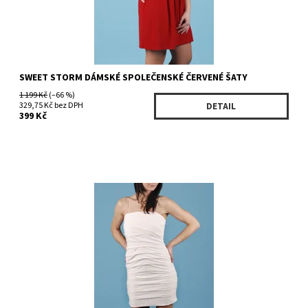
SWEET STORM DÁMSKÉ SPOLEČENSKÉ ČERVENÉ ŠATY
1 199 Kč
(–66 %)
329,75 Kč bez DPH
DETAIL
399 Kč
Dostupnost:
Skladem 1 ks
Kód:
26893WH
Značka:
SWEET STORM