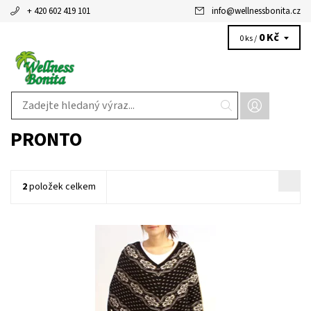
+ 420 602 419 101
info
@
wellnessbonita.cz
0 Kč
0 ks /
PRONTO
2
položek celkem
Dostupnost:
Skladem 4 ks
Kód:
98/UNI
Značka:
Pronto