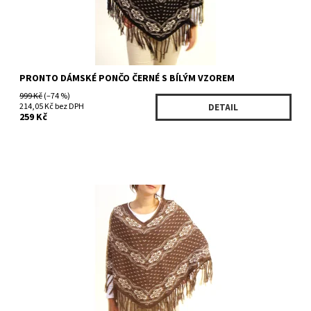
PRONTO DÁMSKÉ PONČO ČERNÉ S BÍLÝM VZOREM
999 Kč
(–74 %)
214,05 Kč bez DPH
DETAIL
259 Kč
Dostupnost:
Skladem 5 ks
Kód:
101/UNI
Značka:
Pronto