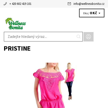
+ 420 602 419 101
info
@
wellnessbonita.cz
0 Kč
0 ks /
PRISTINE
Dostupnost:
Skladem 1 ks
Kód:
ZA110PK
Značka:
PRISTINE