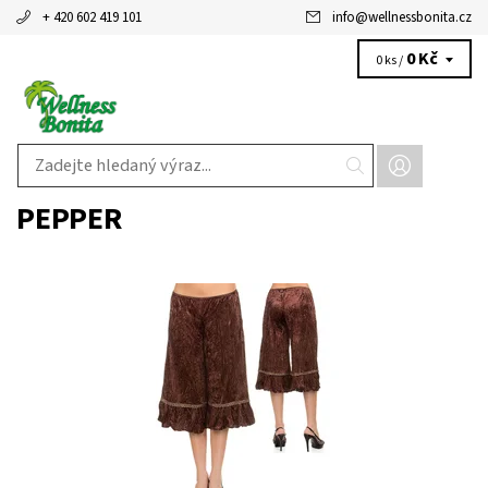
+ 420 602 419 101
info
@
wellnessbonita.cz
0 Kč
0 ks /
PEPPER
Dostupnost:
Skladem 2 ks
Kód:
P4315BC
Značka:
PEPPER