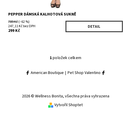
PEPPER DÁMSKÁ KALHOTOVÁ SUKNĚ
789 Kč
(–62 %)
247,11 Kč bez DPH
DETAIL
299 Kč
1
položek celkem
American Boutique
|
Pet Shop Valentino
2026 © Wellness Bonita, všechna práva vyhrazena
Vytvořil Shoptet