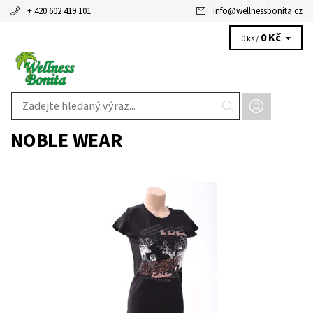
+ 420 602 419 101
info
@
wellnessbonita.cz
0 Kč
0 ks /
NOBLE WEAR
Dostupnost:
Skladem 1 ks
Kód:
195ABK/255
Značka:
Noble Wear