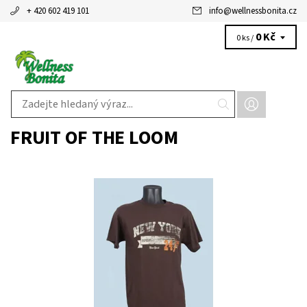
+ 420 602 419 101
info
@
wellnessbonita.cz
0 Kč
0 ks /
FRUIT OF THE LOOM
Dostupnost:
Skladem 1 ks
Kód:
RN13765BR
Značka:
FRUIT OF THE LOOM