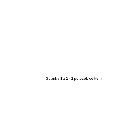
Stránka
1
z
1
-
1
položek celkem