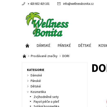
+ 420 602 419 101
info
@
wellnessbonita.cz
DÁMSKÉ
PÁNSKÉ
DĚTSKÉ
KOS
Prodávané značky
DORI
DO
KATEGORIE
Dámské
Pánské
Dětské
Kosmetika
Dostupn
Kód:
Zvýhodněné sety
Značka:
Payot péče o pleť
Solární kosmetika