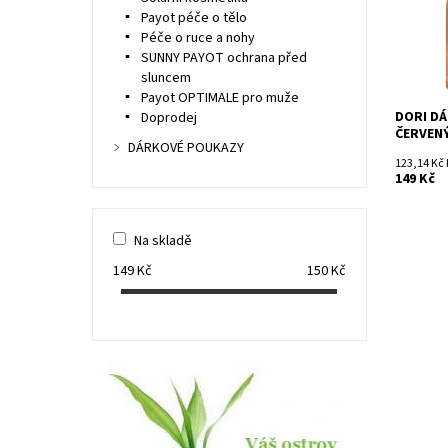
Payot péče o tělo
Péče o ruce a nohy
SUNNY PAYOT ochrana před
sluncem
Payot OPTIMALE pro muže
DORI DÁ
Doprodej
ČERVEN
DÁRKOVÉ POUKAZY
123,14 Kč
149 Kč
Na skladě
149
Kč
150
Kč