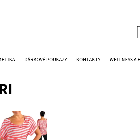
METIKA
DÁRKOVÉ POUKAZY
KONTAKTY
WELLNESS A 
RI
ost:
Skladem 2 ks
T6561
DORI