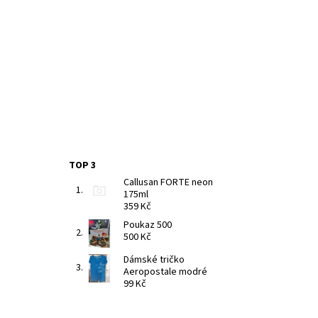
TOP 3
Callusan FORTE neon
175ml
359 Kč
Poukaz 500
500 Kč
Dámské tričko
Aeropostale modré
99 Kč