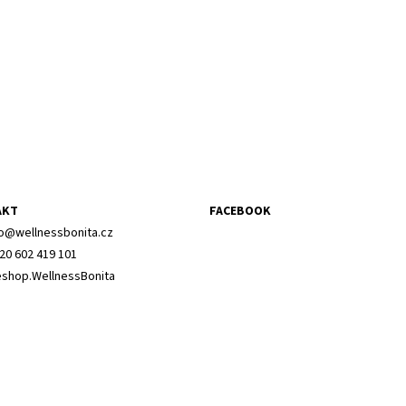
AKT
FACEBOOK
o
@
wellnessbonita.cz
20 602 419 101
shop.WellnessBonita