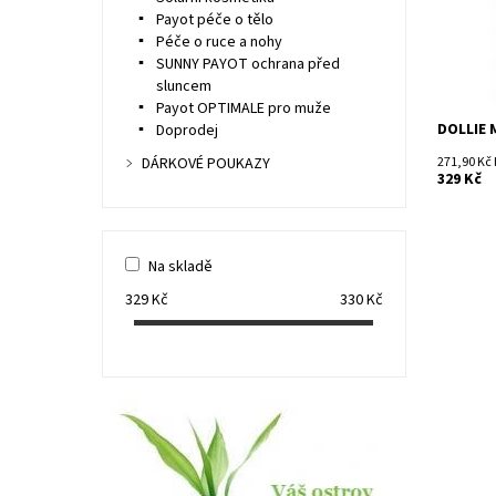
Payot péče o tělo
Péče o ruce a nohy
SUNNY PAYOT ochrana před
sluncem
Payot OPTIMALE pro muže
DOLLIE 
Doprodej
271,90 Kč
DÁRKOVÉ POUKAZY
329 Kč
Na skladě
329
Kč
330
Kč