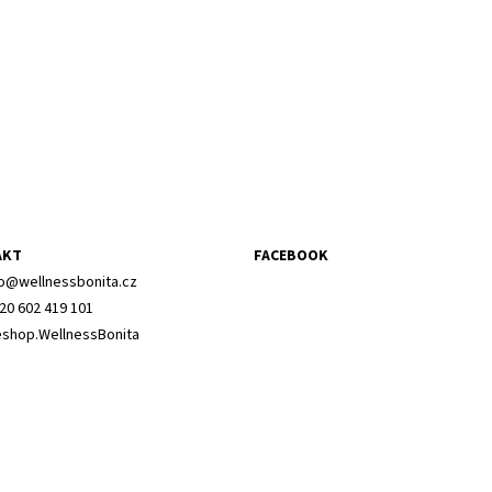
AKT
FACEBOOK
o
@
wellnessbonita.cz
20 602 419 101
shop.WellnessBonita