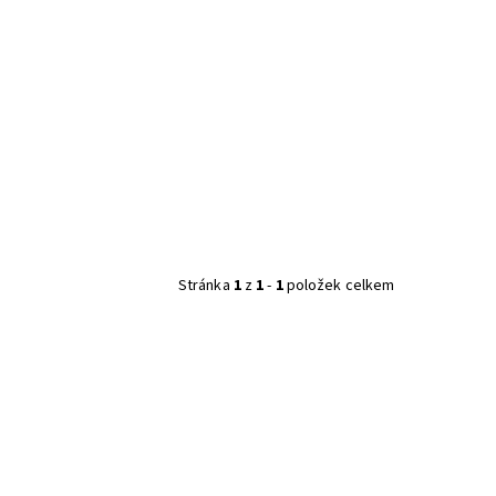
Stránka
1
z
1
-
1
položek celkem