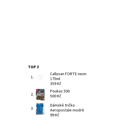
TOP 3
Callusan FORTE neon
175ml
359 Kč
Poukaz 500
500 Kč
Dámské tričko
Aeropostale modré
99 Kč