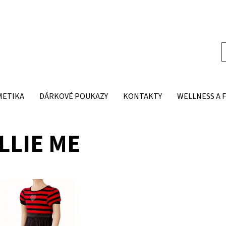
METIKA
DÁRKOVÉ POUKAZY
KONTAKTY
WELLNESS A 
LLIE ME
ost:
Skladem 1 ks
3100453BK
Dollie me