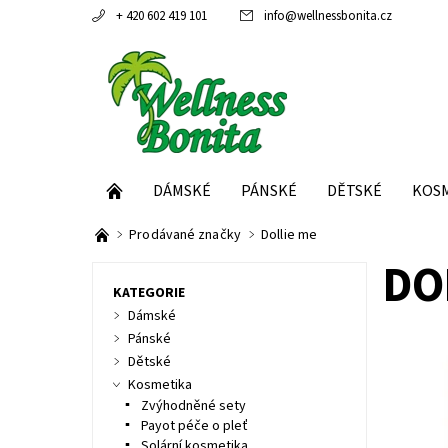
+ 420 602 419 101
info
@
wellnessbonita.cz
DÁMSKÉ
PÁNSKÉ
DĚTSKÉ
KOS
Prodávané značky
Dollie me
DO
KATEGORIE
Dámské
Pánské
Dětské
Kosmetika
Dostupn
Kód:
Zvýhodněné sety
Značka:
Payot péče o pleť
Solární kosmetika