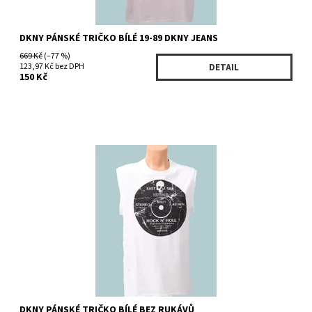
DKNY PÁNSKÉ TRIČKO BÍLÉ 19-89 DKNY JEANS
669 Kč
(–77 %)
123,97 Kč bez DPH
DETAIL
150 Kč
Dostupnost:
Skladem 1 ks
Kód:
KMRU3797WH
Značka:
DKNY
DKNY PÁNSKÉ TRIČKO BÍLÉ BEZ RUKÁVŮ