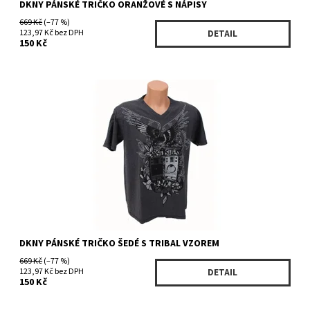
DKNY PÁNSKÉ TRIČKO ORANŽOVÉ S NÁPISY
669 Kč
(–77 %)
123,97 Kč bez DPH
DETAIL
150 Kč
Dostupnost:
Skladem 5 ks
Kód:
KMRU3792GE/1079
Značka:
DKNY
DKNY PÁNSKÉ TRIČKO ŠEDÉ S TRIBAL VZOREM
669 Kč
(–77 %)
123,97 Kč bez DPH
DETAIL
150 Kč