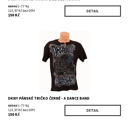
669 Kč
(–77 %)
123,97 Kč bez DPH
DETAIL
150 Kč
Dostupnost:
Skladem 3 ks
Kód:
K307009BK
Značka:
DKNY
DKNY PÁNSKÉ TRIČKO ČERNÉ - A DANCE BAND
669 Kč
(–77 %)
123,97 Kč bez DPH
DETAIL
150 Kč