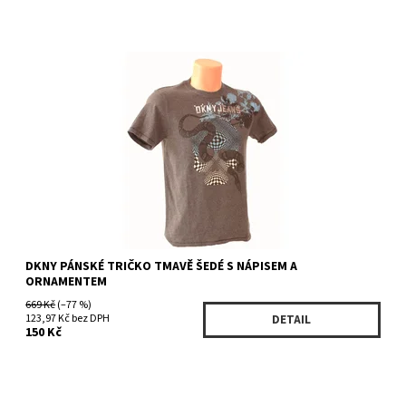
Dostupnost:
Skladem 4 ks
Kód:
KKRU3930GE
Značka:
DKNY
DKNY PÁNSKÉ TRIČKO TMAVĚ ŠEDÉ S NÁPISEM A
ORNAMENTEM
669 Kč
(–77 %)
123,97 Kč bez DPH
DETAIL
150 Kč