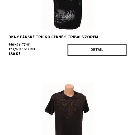
DKNY PÁNSKÉ TRIČKO ČERNÉ S TRIBAL VZOREM
669 Kč
(–77 %)
123,97 Kč bez DPH
DETAIL
150 Kč
Dostupnost:
Na dotaz
Kód:
KMRU2392BR
Značka:
DKNY