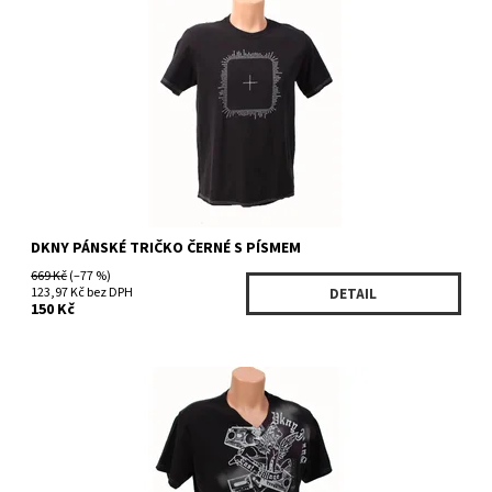
Dostupnost:
Skladem 3 ks
Kód:
KKRU3936BK
Značka:
DKNY
DKNY PÁNSKÉ TRIČKO ČERNÉ S PÍSMEM
669 Kč
(–77 %)
123,97 Kč bez DPH
DETAIL
150 Kč
Dostupnost:
Vyprodáno >5 ks
Kód:
KMRU3931BK/1082
Značka:
DKNY