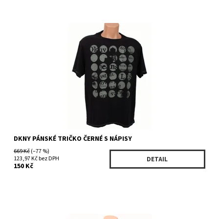
Dostupnost:
Skladem >5 ks
Kód:
KKRU3927BK
Značka:
DKNY
DKNY PÁNSKÉ TRIČKO ČERNÉ S NÁPISY
669 Kč
(–77 %)
123,97 Kč bez DPH
DETAIL
150 Kč