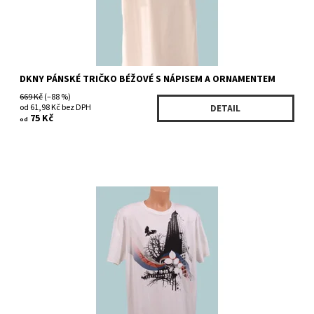
DKNY PÁNSKÉ TRIČKO BÉŽOVÉ S NÁPISEM A ORNAMENTEM
669 Kč
(–88 %)
od 61,98 Kč bez DPH
DETAIL
75 Kč
od
Dostupnost:
Skladem 5 ks
Kód:
52002WH
Značka:
DKNY