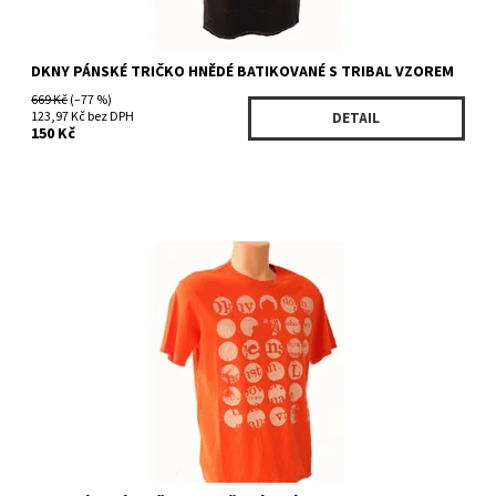
DKNY PÁNSKÉ TRIČKO HNĚDÉ BATIKOVANÉ S TRIBAL VZOREM
669 Kč
(–77 %)
123,97 Kč bez DPH
DETAIL
150 Kč
Dostupnost:
Skladem 2 ks
Kód:
KKRU318129OL/1069
Značka:
DKNY