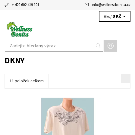
+ 420 602 419 101
info
@
wellnessbonita.cz
0 Kč
0 ks /
DKNY
11
položek celkem
Dostupnost:
Skladem
Kód:
KMRUT043BE
Značka:
DKNY