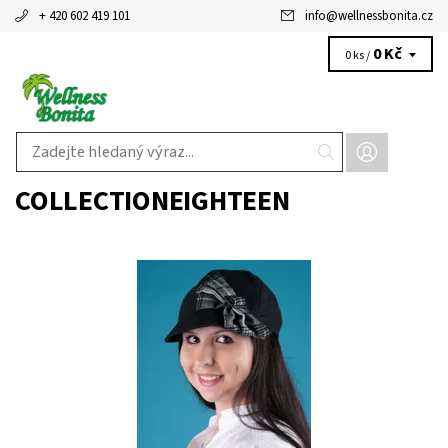
+ 420 602 419 101
info
@
wellnessbonita.cz
0 Kč
0 ks /
COLLECTIONEIGHTEEN
Dostupnost:
Na dotaz
Kód:
HS132145FBK
Značka:
collectioneighteen