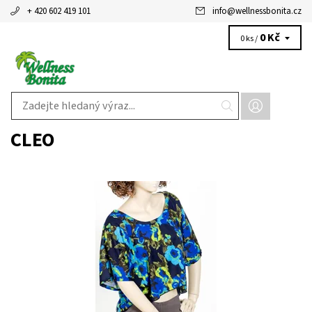
+ 420 602 419 101
info
@
wellnessbonita.cz
0 Kč
0 ks /
CLEO
Dostupnost:
Skladem 2 ks
Kód:
T5844ML
Značka:
CLEO