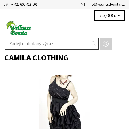
+ 420 602 419 101
info
@
wellnessbonita.cz
0 Kč
0 ks /
CAMILA CLOTHING
Dostupnost:
Skladem 1 ks
Kód:
KD8910B
Značka:
CAMILA CLOTHING