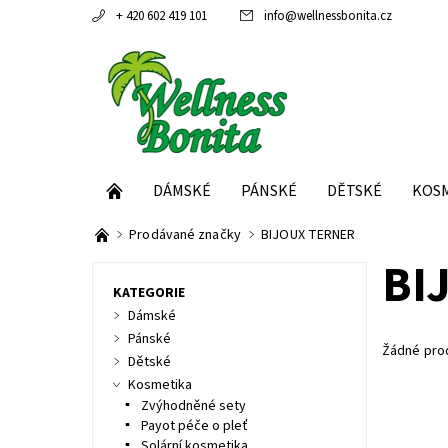
+ 420 602 419 101
info
@
wellnessbonita.cz
DÁMSKÉ
PÁNSKÉ
DĚTSKÉ
KOS
Prodávané značky
BIJOUX TERNER
BI
KATEGORIE
Dámské
Pánské
Žádné pro
Dětské
Kosmetika
Zvýhodněné sety
Payot péče o pleť
Solární kosmetika