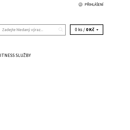
PŘIHLÁŠENÍ
0 ks /
0 Kč
FITNESS SLUŽBY