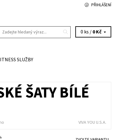
PŘIHLÁŠENÍ
0 ks /
0 Kč
FITNESS SLUŽBY
SKÉ ŠATY BÍLÉ
É
no
VIVA YOU U.S.A.
 %
ZVOLTE VARIANTU