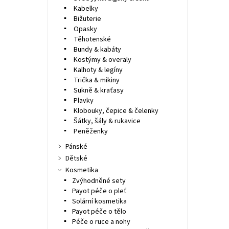
Kabelky
Bižuterie
Opasky
Těhotenské
Bundy & kabáty
Kostýmy & overaly
Kalhoty & legíny
Trička & mikiny
Sukně & kraťasy
Plavky
Klobouky, čepice & čelenky
Šátky, šály & rukavice
Peněženky
Pánské
Dětské
Kosmetika
Zvýhodněné sety
Payot péče o pleť
Solární kosmetika
Payot péče o tělo
Péče o ruce a nohy