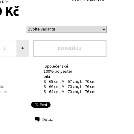
1 Kč bez DPH
 Kč
+
Společenské
100% polyester
bílá
S - 65 cm, M - 67 cm, L - 70 cm
di:
S - 66 cm, M - 70 cm, L - 76 cm
ase:
S - 64 cm, M - 70 cm, L - 76 cm
Dotaz