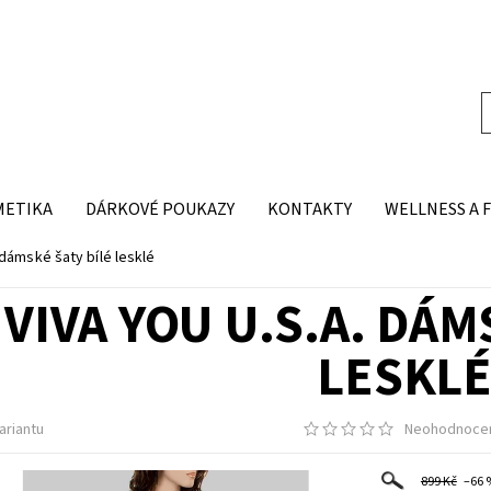
METIKA
DÁRKOVÉ POUKAZY
KONTAKTY
WELLNESS A 
 dámské šaty bílé lesklé
VIVA YOU U.S.A. DÁM
LESKL
ariantu
Neohodnoce
899 Kč
–66