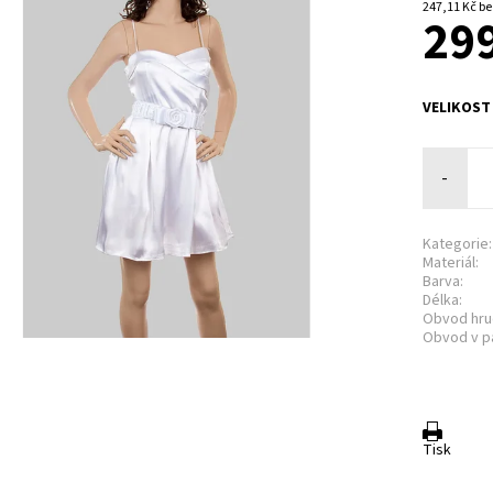
247,1
299
VELIKOST
-
Kategorie:
Materiál:
Barva:
Délka:
Obvod hru
Obvod v p
Tisk