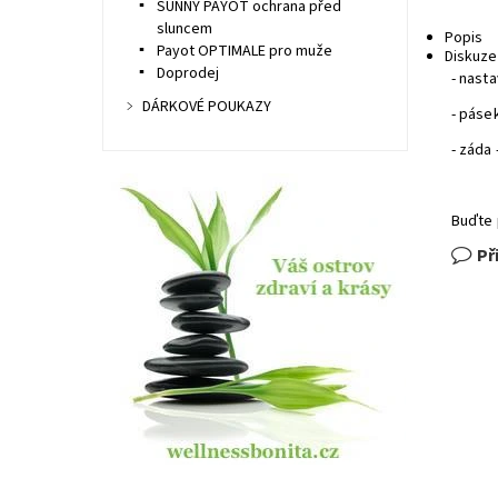
SUNNY PAYOT ochrana před
sluncem
Popis
Payot OPTIMALE pro muže
Diskuze
Doprodej
- nast
DÁRKOVÉ POUKAZY
- páse
- záda
Buďte 
Př