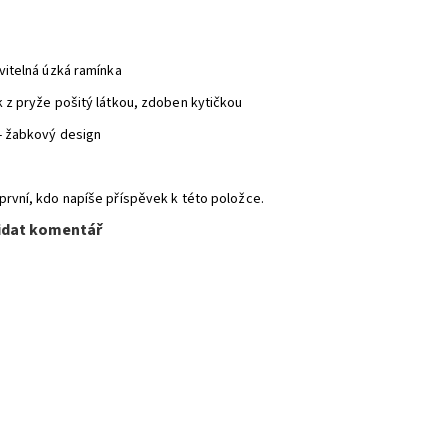
avitelná úzká ramínka
k z pryže pošitý látkou, zdoben kytičkou
 - žabkový design
první, kdo napíše příspěvek k této položce.
idat komentář