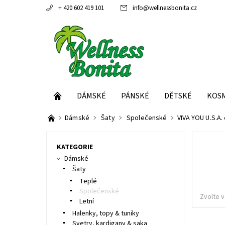
+ 420 602 419 101
info
@
wellnessbonita.cz
DÁMSKÉ
PÁNSKÉ
DĚTSKÉ
KOS
Dámské
Šaty
Společenské
VIVA YOU U.S.A.
KATEGORIE
Dámské
Šaty
Teplé
Společenské
Zvolte v
Letní
Halenky, topy & tuniky
Svetry, kardigany & saka