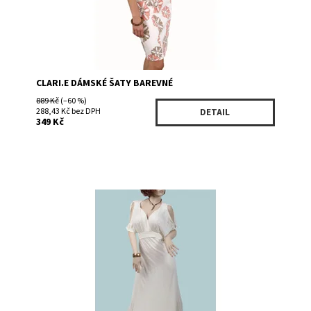
CLARI.E DÁMSKÉ ŠATY BAREVNÉ
889 Kč
(–60 %)
288,43 Kč bez DPH
DETAIL
349 Kč
Dostupnost:
Skladem 1
Kód:
1381CR
Značka:
Mulata U S A