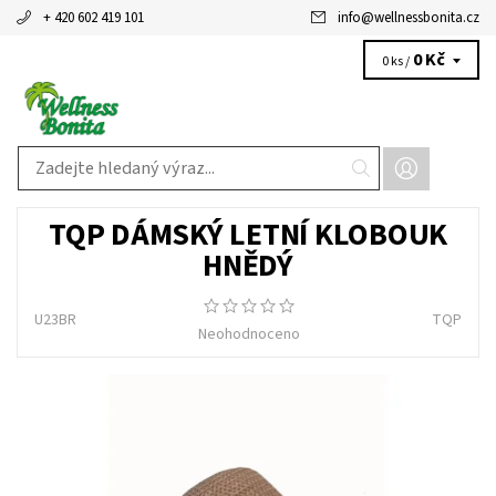
+ 420 602 419 101
info
@
wellnessbonita.cz
0 Kč
0 ks /
TQP DÁMSKÝ LETNÍ KLOBOUK
HNĚDÝ
U23BR
TQP
Neohodnoceno