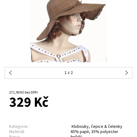
1
z 2
NA DOTAZ
271,90 Kč bez DPH
329 Kč
Kategorie:
Klobouky, čepice & čelenky
Materiál:
65% papír, 35% polyester