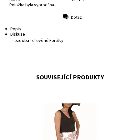
Barva:
hnědá
Položka byla vyprodána...
Dotaz
Tisk
Popis
Diskuze
- ozdoba - dřevěné korálky
SOUVISEJÍCÍ PRODUKTY
Dostupnost:
Skladem 1
Kód:
1M2271ML
Značka:
Clari.e