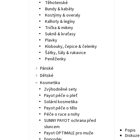
Těhotenské
Bundy & kabáty
Kostýmy & overaly
Kalhoty & legíny
Trička & mikiny
Sukně & kraťasy
Plavky
Klobouky, čepice & čelenky
Šátky, šály & rukavice
Peněženky
Pánské
Dětské
Kosmetika
Zvýhodněné sety
Payot péče o pleť
Solární kosmetika
Payot péče o tělo
Péče o ruce a nohy
SUNNY PAYOT ochrana před
sluncem
Popis
Payot OPTIMALE pro muže
Diskuze
Doprodej