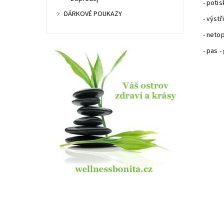
- potis
DÁRKOVÉ POUKAZY
- výstř
- neto
- pas 
Dost
Kód:
Znač