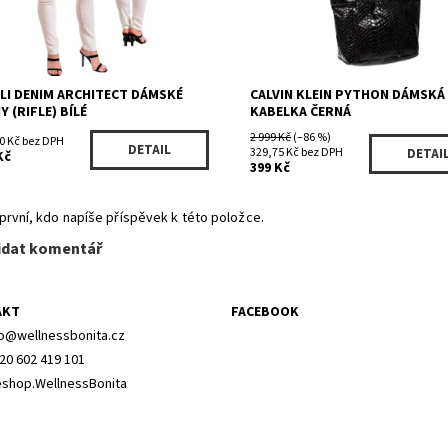
ALI DENIM ARCHITECT DÁMSKÉ
CALVIN KLEIN PYTHON DÁMSKÁ
Y (RIFLE) BÍLÉ
KABELKA ČERNÁ
2 999 Kč
(–86 %)
0 Kč bez DPH
DETAIL
329,75 Kč bez DPH
DETAI
Kč
399 Kč
první, kdo napíše příspěvek k této položce.
idat komentář
AKT
FACEBOOK
o
@
wellnessbonita.cz
20 602 419 101
shop.WellnessBonita