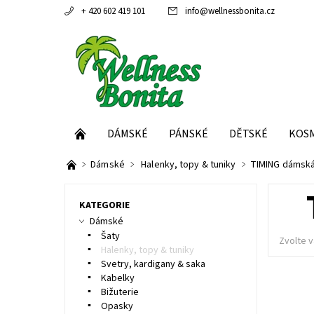
+ 420 602 419 101
info
@
wellnessbonita.cz
DÁMSKÉ
PÁNSKÉ
DĚTSKÉ
KOS
Dámské
Halenky, topy & tuniky
TIMING dámská
KATEGORIE
Dámské
Šaty
Zvolte v
Halenky, topy & tuniky
Svetry, kardigany & saka
Kabelky
Bižuterie
Opasky