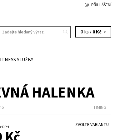
PŘIHLÁŠENÍ
0 ks /
0 Kč
FITNESS SLUŽBY
EVNÁ HALENKA
no
TIMING
ZVOLTE VARIANTU
5 Kč bez DPH
 Kč