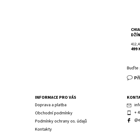
CHI
DŽÍN
412,4
499 
Buďte 
Př
INFORMACE PRO VÁS
KONT
Doprava a platba
inf
+ 4
Obchodní podmínky
@e
Podmínky ochrany os. údajů
Kontakty