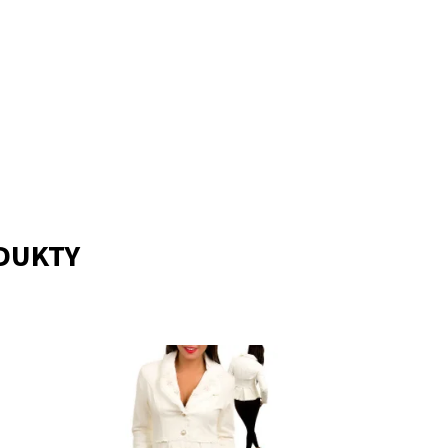
ODUKTY
Dostupnost:
Skladem
Kód:
2036WH
Značka:
MISHA U.S.A.