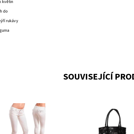
k květin
ih do
pýří rukávy
- guma
SOUVISEJÍCÍ PR
upnost:
Skladem
Dostupnost:
Na dotaz
CC8239259
Kód:
CHPYN0025BK
CHIALI DENIM
Značka:
CALVIN KLEIN
ka:
ARCHITECT