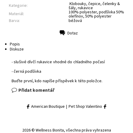
Klobouky, čepice, čelenky &
Kategorie:
šály, rukavice
100% polyester, podšívka 50%
Materiál:
olefínov, 50% polyester
Barva:
béžová
Dotaz
Tisk
Popis
Diskuze
- slušivé dívčí rukavice vhodné do chladného počasí
- černá podšívka
Buďte první, kdo napíše příspěvek k této položce.
Přidat komentář
American Boutique
|
Pet Shop Valentino
2026 © Wellness Bonita, všechna práva vyhrazena