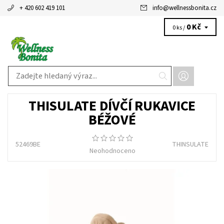
+ 420 602 419 101
info
@
wellnessbonita.cz
0 Kč
0 ks /
THISULATE DÍVČÍ RUKAVICE
BÉŽOVÉ
52469BE
THINSULATE
Neohodnoceno