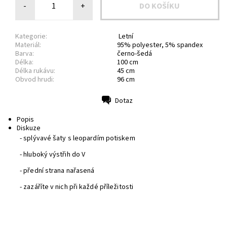
-
+
Kategorie:
Letní
Materiál:
95% polyester, 5% spandex
Barva:
černo-šedá
Délka:
100 cm
Délka rukávu:
45 cm
Obvod hrudi:
96 cm
Dotaz
Tisk
Popis
Diskuze
- splývavé šaty s leopardím potiskem
- hluboký výstřih do V
- přední strana nařasená
- zazáříte v nich při každé příležitosti