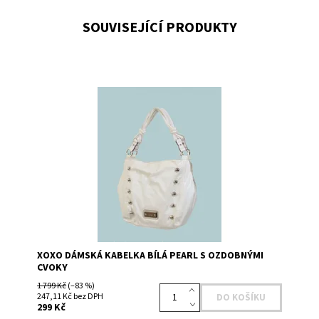
SOUVISEJÍCÍ PRODUKTY
Dostupnost:
Skladem 1
Kód:
54663WH
Značka:
XOXO
XOXO DÁMSKÁ KABELKA BÍLÁ PEARL S OZDOBNÝMI
CVOKY
1 799 Kč
(–83 %)
247,11 Kč bez DPH
299 Kč