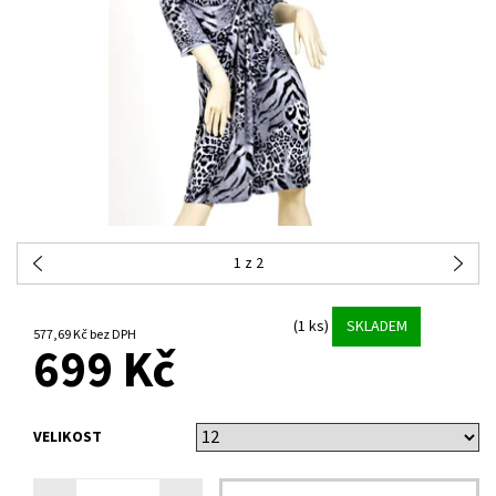
1
z 2
(1 ks)
SKLADEM
577,69 Kč bez DPH
699 Kč
VELIKOST