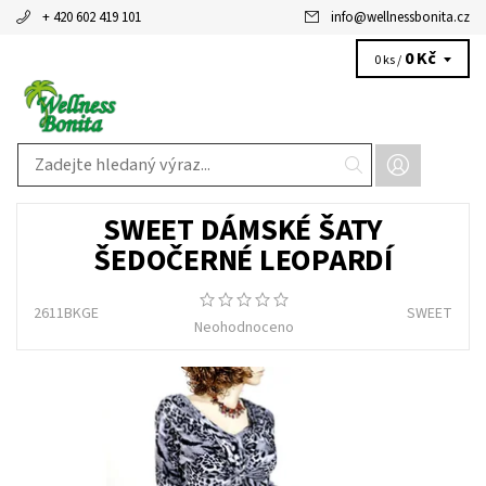
+ 420 602 419 101
info
@
wellnessbonita.cz
0 Kč
0 ks /
SWEET DÁMSKÉ ŠATY
ŠEDOČERNÉ LEOPARDÍ
2611BKGE
SWEET
Neohodnoceno