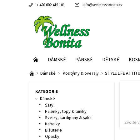
+ 420 602 419 101
info
@
wellnessbonita.cz
DÁMSKÉ
PÁNSKÉ
DĚTSKÉ
KOS
Dámské
Kostýmy & overaly
STYLE LIFE ATTITU
KATEGORIE
Dámské
Šaty
Halenky, topy & tuniky
Svetry, kardigany & saka
Zvolte v
Kabelky
Bižuterie
Opasky