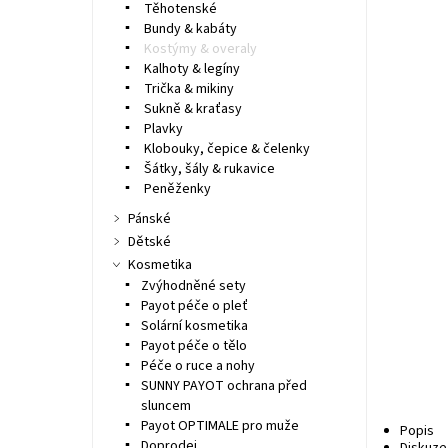
Těhotenské
Bundy & kabáty
Kostýmy & overaly
Kalhoty & legíny
Trička & mikiny
Sukně & kraťasy
Plavky
Klobouky, čepice & čelenky
Šátky, šály & rukavice
Peněženky
Pánské
Dětské
Kosmetika
Zvýhodněné sety
Payot péče o pleť
Solární kosmetika
Payot péče o tělo
Péče o ruce a nohy
SUNNY PAYOT ochrana před
sluncem
Payot OPTIMALE pro muže
Popis
Doprodej