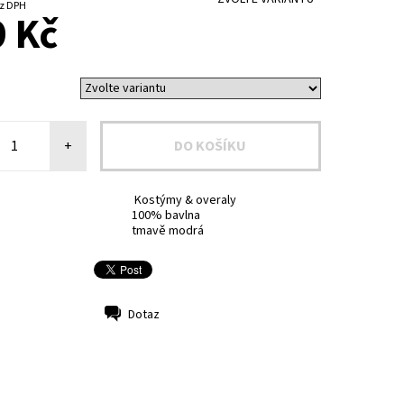
5 Kč bez DPH
 Kč
+
Kostýmy & overaly
100% bavlna
tmavě modrá
Dotaz