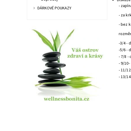
Diskuze
- zapín
DÁRKOVÉ POUKAZY
- za k
- bez 
rozměr
-3/4 -
-5/6 -
- 7/8 
- 9/10
- 11/1
- 13/1