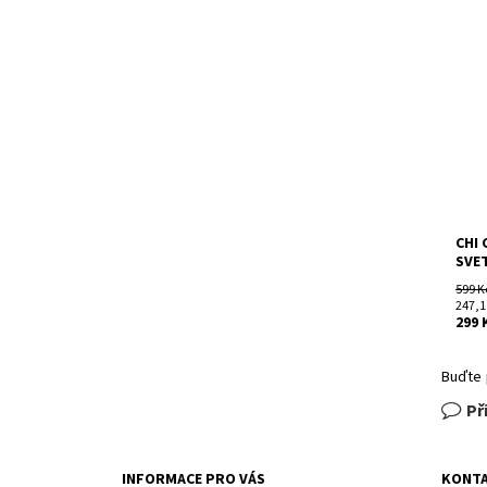
Dost
Kód:
Znač
CHI 
SVE
599 K
247,1
299 
Buďte 
Př
INFORMACE PRO VÁS
KONT