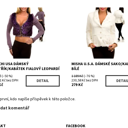
upnost:
Skladem 2
Dostupnost:
Skladem
CC1040PR
Kód:
2036WH
ka:
Chi Chi USA
Značka:
MISHA U.S.A.
CHI USA DÁMSKÝ
MISHA U.S.A. DÁMSKÉ SAKO/K
TŘÍK/KABÁTEK FIALOVÝ LEOPARDÍ
BÍLÉ
č
(–50 %)
1 189 Kč
(–76 %)
1 Kč bez DPH
230,58 Kč bez DPH
DETAIL
DETAI
Kč
279 Kč
první, kdo napíše příspěvek k této položce.
idat komentář
AKT
FACEBOOK