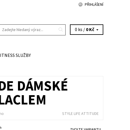
PŘIHLÁŠENÍ
0 ks /
0 Kč
FITNESS SLUŽBY
UDE DÁMSKÉ
 LACLEM
no
STYLE LIFE ATTITUDE
 %
ZVOLTE VARIANTU