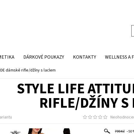
METIKA
DÁRKOVÉ POUKAZY
KONTAKTY
WELLNESS A 
DE dámské rifle/džíny s laclem
STYLE LIFE ATTIT
RIFLE/DŽÍNY S
ariantu
Neohodnoce
799 Kč
–50