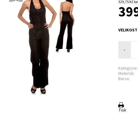
329,7
399
VELIKOST
-
Kategorie:
Materiál:
Barva:
Tisk