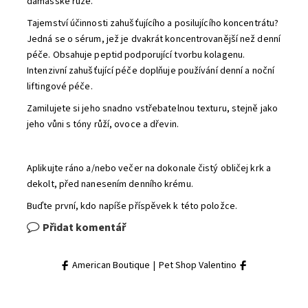
damašské růže.
Tajemství účinnosti zahušťujícího a posilujícího koncentrátu?
Jedná se o sérum, jež je dvakrát koncentrovanější než denní
péče. Obsahuje peptid podporující tvorbu kolagenu.
Intenzivní zahušťující péče doplňuje používání denní a noční
liftingové péče.
Zamilujete si jeho snadno vstřebatelnou texturu, stejně jako
jeho vůni s tóny růží, ovoce a dřevin.
Aplikujte ráno a/nebo večer na dokonale čistý obličej krk a
dekolt, před nanesením denního krému.
Buďte první, kdo napíše příspěvek k této položce.
Přidat komentář
American Boutique
|
Pet Shop Valentino