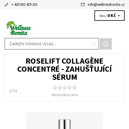
+ 420 602 419 101
info
@
wellnessbonita.cz
0 Kč
0 ks /
ROSELIFT COLLAGÈNE
CONCENTRÉ - ZAHUŠŤUJÍCÍ
SÉRUM
3773
Neohodnoceno