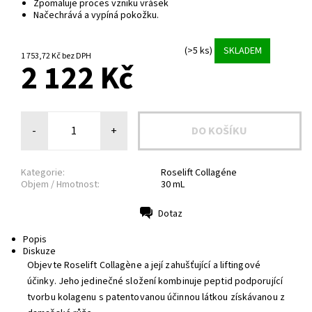
Zpomaluje proces vzniku vrásek
Načechrává a vypíná pokožku.
(>5 ks)
SKLADEM
1 753,72 Kč bez DPH
2 122 Kč
-
+
Kategorie:
Roselift Collagéne
Objem / Hmotnost:
30 mL
Dotaz
Tisk
Popis
Diskuze
Objevte Roselift Collagène a její zahušťující a liftingové
účinky. Jeho jedinečné složení kombinuje peptid podporující
tvorbu kolagenu s patentovanou účinnou látkou získávanou z