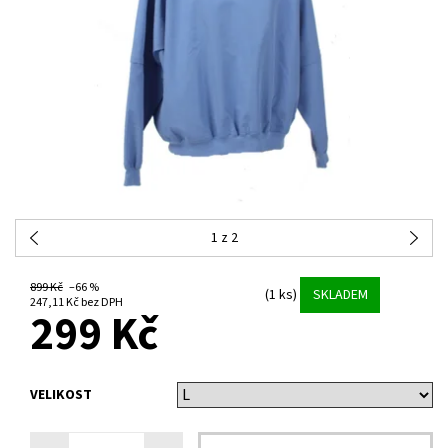
1
z 2
899 Kč
–66 %
(1 ks)
SKLADEM
247,11 Kč bez DPH
299 Kč
VELIKOST