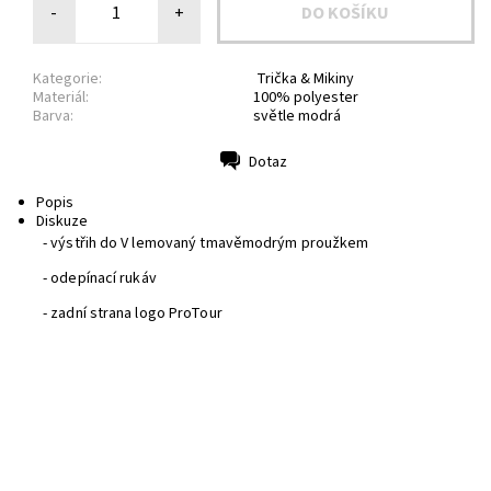
-
+
Kategorie:
Trička & Mikiny
Materiál:
100% polyester
Barva:
světle modrá
Dotaz
Tisk
Popis
Diskuze
- výstřih do V lemovaný tmavěmodrým proužkem
- odepínací rukáv
- zadní strana logo ProTour