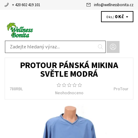
+ 420 602 419 101
info
@
wellnessbonita.cz
0 Kč
0 ks /
PROTOUR PÁNSKÁ MIKINA
SVĚTLE MODRÁ
788RBL
ProTour
Neohodnoceno