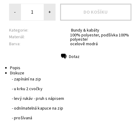
-
+
Kategorie:
Bundy & kabáty
100% polyester, podšívka 100%
Materiál:
polyester
Barva:
ocelově modrá
Dotaz
Tisk
Popis
Diskuze
- zapínání na zip
- u krku 2 cvočky
- levý rukáv - pruh s nápisem
- odnímatelná kapuce na zip
- prošívaná