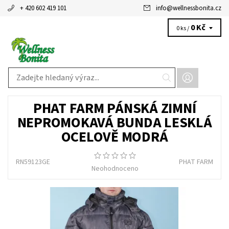
+ 420 602 419 101
info
@
wellnessbonita.cz
0 Kč
0 ks /
PHAT FARM PÁNSKÁ ZIMNÍ
NEPROMOKAVÁ BUNDA LESKLÁ
OCELOVĚ MODRÁ
RN59123GE
PHAT FARM
Neohodnoceno