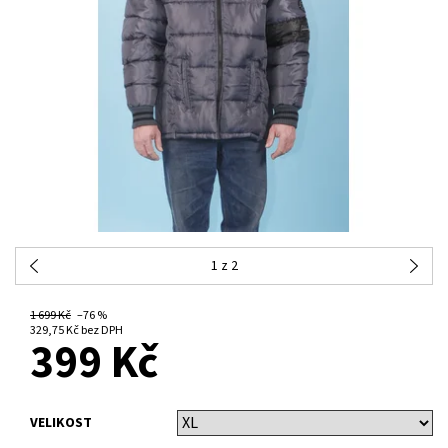
1
z 2
1 699 Kč
–76 %
NA DOTAZ
329,75 Kč bez DPH
399 Kč
VELIKOST