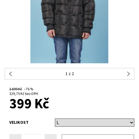
1
z 2
1 699 Kč
–76 %
NA DOTAZ
329,75 Kč bez DPH
399 Kč
VELIKOST