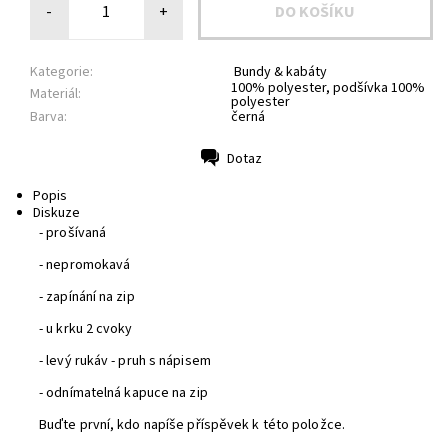
-
+
Kategorie:
Bundy & kabáty
100% polyester, podšívka 100%
Materiál:
polyester
Barva:
černá
Dotaz
Tisk
Popis
Diskuze
- prošívaná
- nepromokavá
- zapínání na zip
- u krku 2 cvoky
- levý rukáv - pruh s nápisem
- odnímatelná kapuce na zip
Buďte první, kdo napíše příspěvek k této položce.