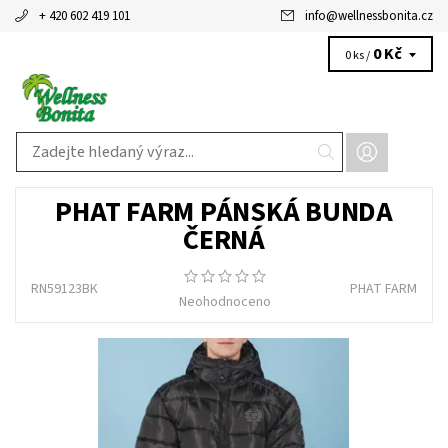
+ 420 602 419 101
info
@
wellnessbonita.cz
0 Kč
0 ks /
PHAT FARM PÁNSKÁ BUNDA
ČERNÁ
RN59123BK
PHAT FARM
Neohodnoceno