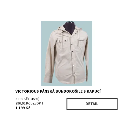
Dostupnost:
Skladem 1
Kód:
SH458BE
Značka:
VICTORIOUS
VICTORIOUS PÁNSKÁ BUNDOKOŠILE S KAPUCÍ
2 199 Kč
(–45 %)
990,91 Kč bez DPH
DETAIL
1 199 Kč