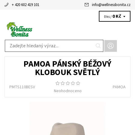
+ 420 602 419 101
info
@
wellnessbonita.cz
0 Kč
0 ks /
PAMOA PÁNSKÝ BÉŽOVÝ
KLOBOUK SVĚTLÝ
PMTS110BESV
PAMOA
Neohodnoceno