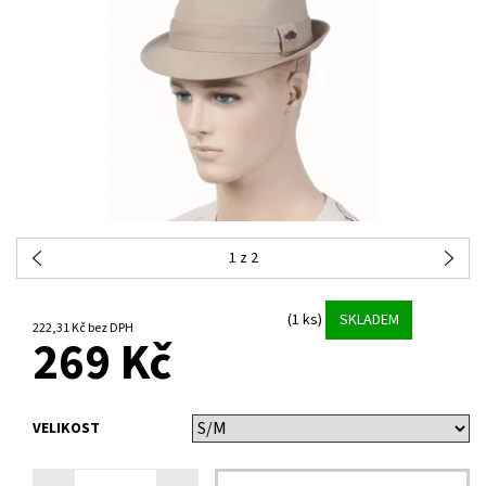
1
z 2
(1 ks)
SKLADEM
222,31 Kč bez DPH
269 Kč
VELIKOST