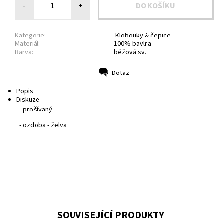
-
+
Kategorie:
Klobouky & čepice
Materiál:
100% bavlna
Barva:
béžová sv.
Dotaz
Tisk
Popis
Diskuze
- prošívaný
- ozdoba - želva
SOUVISEJÍCÍ PRODUKTY