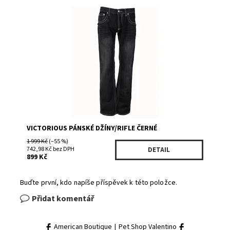
Dostupnost:
Skladem 1
Kód:
DL992BK
Značka:
VICTORIOUS
VICTORIOUS PÁNSKÉ DŽÍNY/RIFLE ČERNÉ
1 999 Kč
(–55 %)
742,98 Kč bez DPH
DETAIL
899 Kč
Buďte první, kdo napíše příspěvek k této položce.
Přidat komentář
American Boutique
|
Pet Shop Valentino