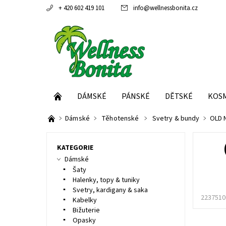
+ 420 602 419 101
info
@
wellnessbonita.cz
DÁMSKÉ
PÁNSKÉ
DĚTSKÉ
KOS
Dámské
Těhotenské
Svetry & bundy
OLD 
KATEGORIE
Dámské
Šaty
Halenky, topy & tuniky
Svetry, kardigany & saka
2237510
Kabelky
Bižuterie
Opasky