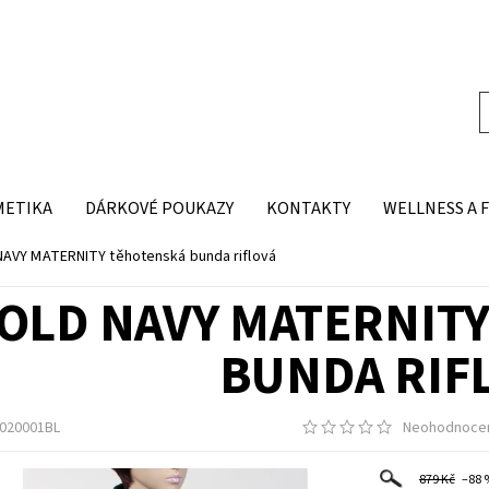
METIKA
DÁRKOVÉ POUKAZY
KONTAKTY
WELLNESS A 
NAVY MATERNITY těhotenská bunda riflová
OLD NAVY MATERNIT
BUNDA RIF
020001BL
Neohodnoce
879 Kč
–88