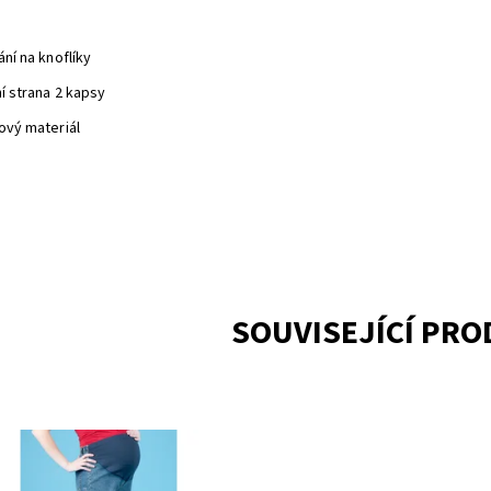
ání na knoflíky
ní strana 2 kapsy
čový materiál
SOUVISEJÍCÍ PR
upnost:
Skladem 1
156617BL