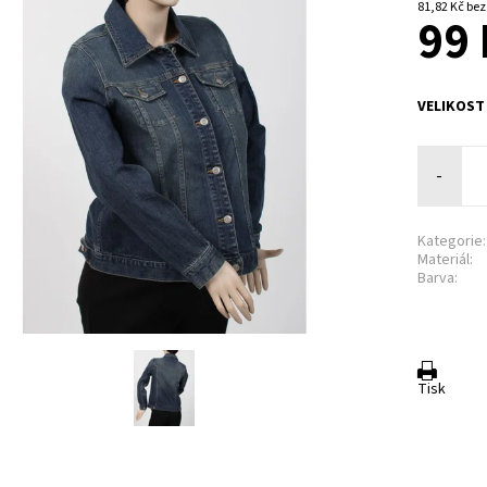
81,82 K
99 
VELIKOST
-
Kategorie:
Materiál:
Barva:
Tisk