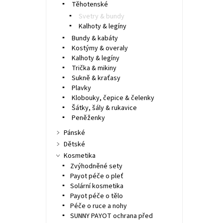
Těhotenské
Svetry & bundy
Kalhoty & legíny
Bundy & kabáty
Kostýmy & overaly
Kalhoty & legíny
Trička & mikiny
Sukně & kraťasy
Plavky
Klobouky, čepice & čelenky
Šátky, šály & rukavice
Peněženky
Pánské
Dětské
Kosmetika
Zvýhodněné sety
Payot péče o pleť
Solární kosmetika
Payot péče o tělo
Péče o ruce a nohy
SUNNY PAYOT ochrana před