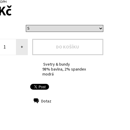
č bez DPH
Kč
+
Svetry & bundy
98% bavlna, 2% spandex
modrá
Dotaz