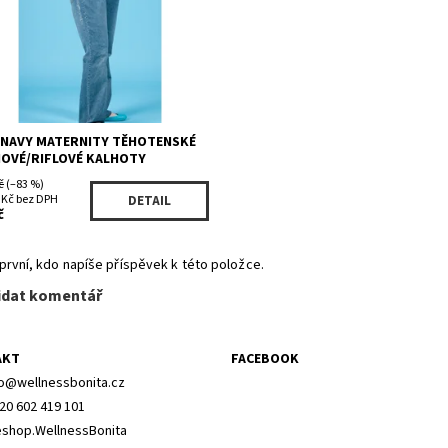
ka:
OLD NAVY
 NAVY MATERNITY TĚHOTENSKÉ
NOVÉ/RIFLOVÉ KALHOTY
č
(–83 %)
 Kč bez DPH
DETAIL
č
první, kdo napíše příspěvek k této položce.
idat komentář
AKT
FACEBOOK
o
@
wellnessbonita.cz
20 602 419 101
shop.WellnessBonita