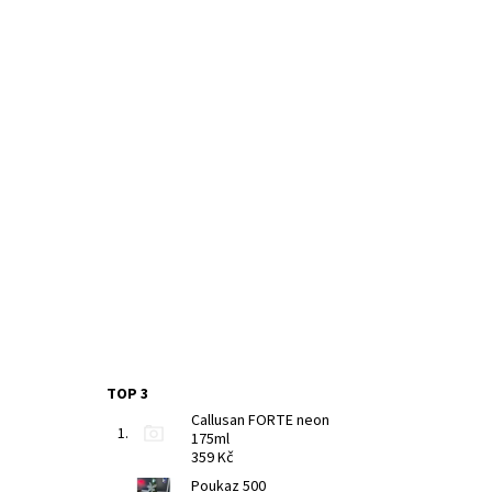
TOP 3
Callusan FORTE neon
175ml
359 Kč
Poukaz 500