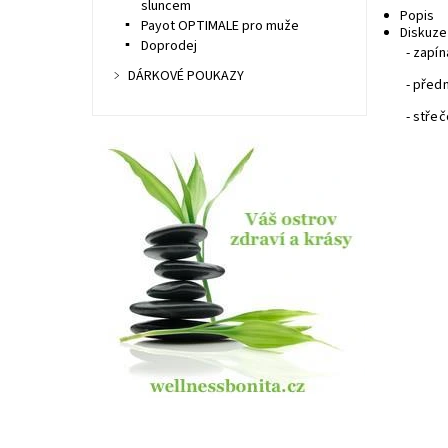
sluncem
Popis
Payot OPTIMALE pro muže
Diskuze
Doprodej
- zapín
DÁRKOVÉ POUKAZY
- před
- stře
Dost
Kód: