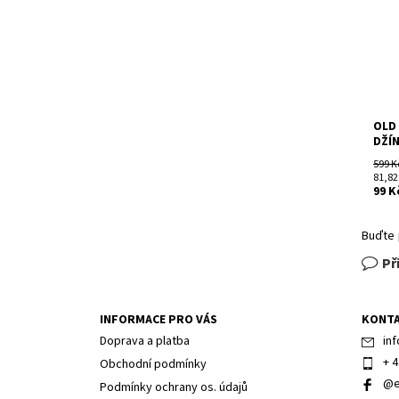
Znač
OLD
DŽÍ
599 K
81,82
99 K
Buďte 
Př
INFORMACE PRO VÁS
KONT
Doprava a platba
inf
+ 4
Obchodní podmínky
@e
Podmínky ochrany os. údajů