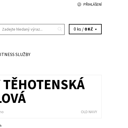
PŘIHLÁŠENÍ
0 ks /
0 Kč
FITNESS SLUŽBY
Y TĚHOTENSKÁ
LOVÁ
no
OLD NAVY
 %
NA DOTAZ